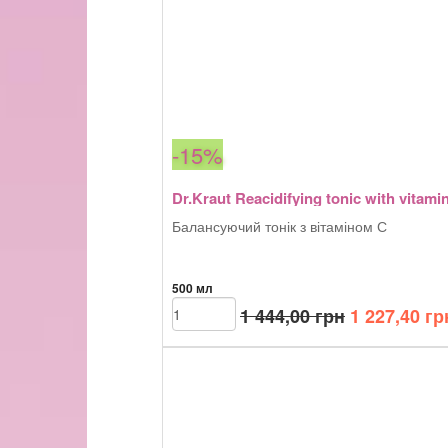
-15%
Dr.Kraut Reacidifying tonic with vitami
Балансуючий тонік з вітаміном С
500 мл
Оригінальн
Dr.Kraut
1 444,00
грн
1 227,40
гр
Reacidifying
ціна:
tonic
1
with
444,00 грн.
vitamin
C
кількість