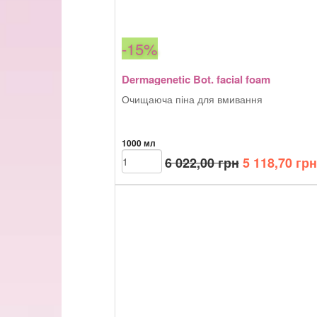
-15%
Dermagenetic Bot. facial foam
Очищаюча піна для вмивання
1000 мл
Оригінальна
Dermagenetic
6 022,00
грн
5 118,70
грн
Bot.
ціна:
facial
6
foam
022,00 грн.
кількість