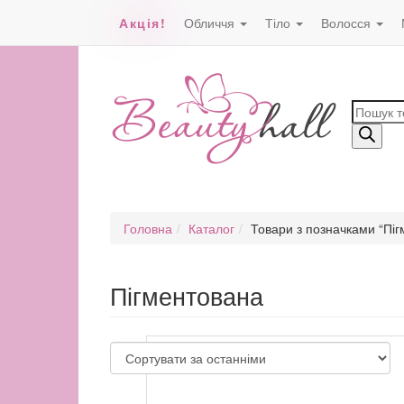
Акція!
Обличчя
Тіло
Волосся
Пошук
товарів
Головна
Каталог
Товари з позначками “Пі
Пігментована