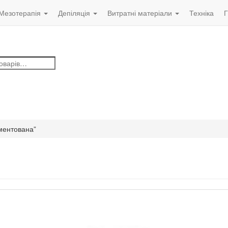
Мезотерапія
Депіляція
Витратні матеріали
Техніка
Г
гментована”