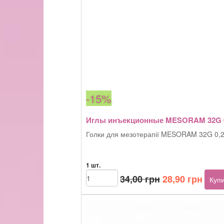
-15%
Иглы инъекционные MESORAM 32G 0
Голки для мезотерапії MESORAM 32G 0,
1 шт.
Оригінальна
Пото
Иглы
34,00
грн
28,90
грн
Куп
инъекционные
ціна:
ціна:
MESORAM
34,00 грн.
28,90
32G
0,23x6