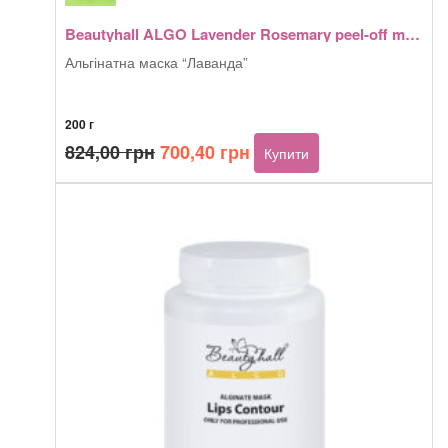
Beautyhall ALGO Lavender Rosemary peel-off mask
Альгінатна маска “Лаванда”
200 г
Оригінальна
Поточна
824,00
грн
700,40
грн
Купити
ціна:
ціна:
824,00 грн.
700,40 грн.