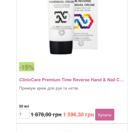
-15%
ClinicCare Premium Time Reverse Hand & Nail Cream
Преміум крем для рук та нігтів
50 мл
Оригінальна
Поточна
ClinicCare
1 878,00
грн
1 596,30
грн
Купити
Premium
ціна:
ціна:
Time
1
1
Reverse