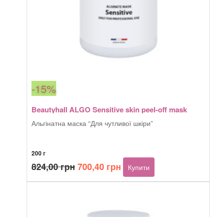
-15%
Beautyhall ALGO Sensitive skin peel-off mask
Альгінатна маска “Для чутливої шкіри”
200 г
Оригінальна
Поточна
824,00
грн
700,40
грн
Купити
ціна:
ціна:
824,00 грн.
700,40 грн.