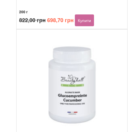
200 г
Оригінальна
Поточна
822,00
грн
698,70
грн
Купити
ціна:
ціна:
822,00 грн.
698,70 грн.