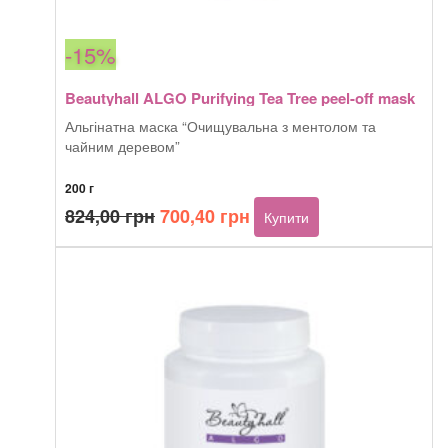
-15%
Beautyhall ALGO Purifying Tea Tree peel-off mask
Альгінатна маска “Очищувальна з ментолом та
чайним деревом”
200 г
Оригінальна
Поточна
824,00
грн
700,40
грн
Купити
ціна:
ціна:
824,00 грн.
700,40 грн.