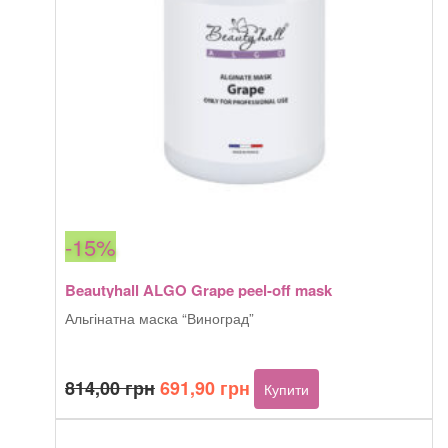
-15%
Beautyhall ALGO Grape peel-off mask
Альгінатна маска “Виноград”
Оригінальна
Поточна
814,00
грн
691,90
грн
Купити
ціна:
ціна:
814,00 грн.
691,90 грн.