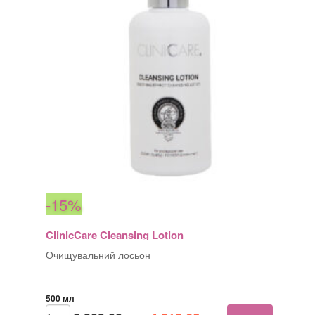
-15%
ClinicCare Cleansing Lotion
Очищувальний лосьон
500 мл
Оригінальна
Поточна
ClinicCare