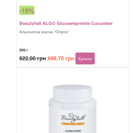
-15%
Beautyhall ALGO Glucoempreinte Cucumber
Альгінатна маска “Огірок”
200 г
Оригінальна
Поточна
822,00
грн
698,70
грн
Купити
ціна:
ціна:
822,00 грн.
698,70 грн.