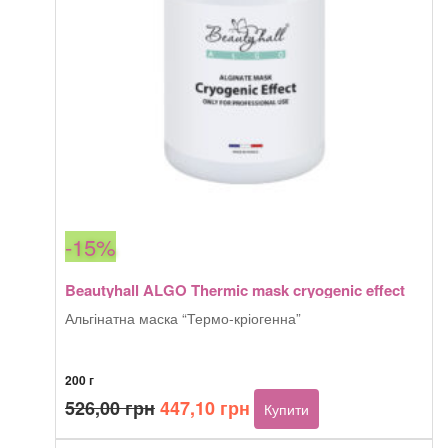
-15%
Beautyhall ALGO Thermic mask cryogenic effect
Альгінатна маска “Термо-кріогенна”
200 г
Оригінальна
Поточна
526,00
грн
447,10
грн
Купити
ціна:
ціна: