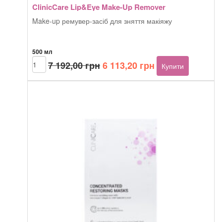
ClinicCare Lip&Eye Make-Up Remover
Make-up ремувер-засіб для зняття макіяжу
500 мл
Оригінальна
Поточна
ClinicCare
7 192,00
грн
6 113,20
грн
Купити
Lip&Eye
ціна:
ціна:
Make-
7
6
Up
192,00 грн.
113,20 грн.
Remover
кількість