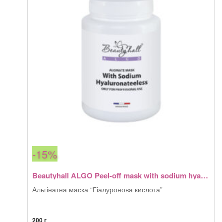
-15%
Beautyhall ALGO Peel-off mask with sodium hyaluronate
Альгінатна маска “Гіалуронова кислота”
200 г