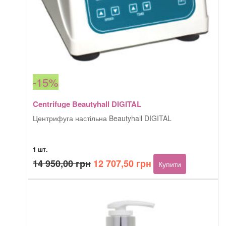
-15%
Centrifuge Beautyhall DIGITAL
Центрифуга настільна Beautyhall DIGITAL
1 шт.
Оригінальна
Поточна
14 950,00
грн
12 707,50
грн
Купити
ціна:
ціна:
14
12
950,00 грн.
707,50 грн.