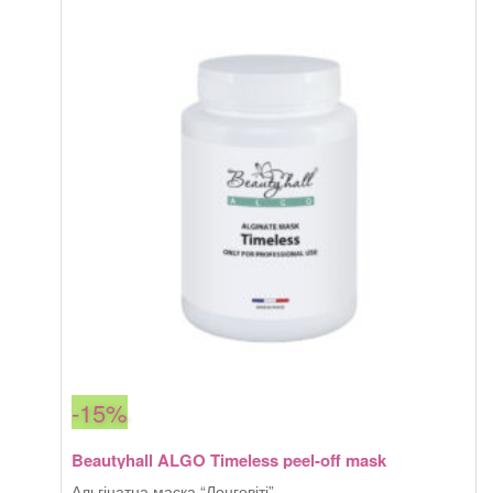
526,00 грн.
447,10 грн.
-15%
Beautyhall ALGO Timeless peel-off mask
Альгінатна маска “Лонгевіті”