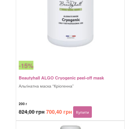
-15%
Beautyhall ALGO Cryogenic peel-off mask
Альгінатна маска “Кріогенна”
200 г
Оригінальна
Поточна
824,00
грн
700,40
грн
Купити
ціна:
ціна:
824,00 грн.
700,40 грн.