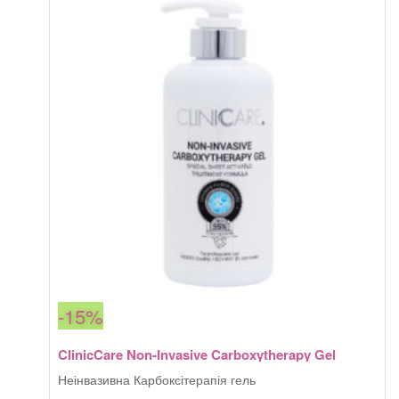
878,00 грн.
596,30 грн.
Hand
&
Nail
Cream
кількість
-15%
ClinicCare Non-Invasive Carboxytherapy Gel
Неінвазивна Карбоксітерапія гель