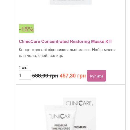
-15%
ClinicCare Concentrated Restoring Masks KIT
Концентровані відновлювальні маски. Набір масок
для чола, очей, вилиць
1 шт.
Оригінальна
Поточна
ClinicCare
538,00
грн
457,30
грн
Купити
Concentrated
ціна:
ціна:
Restoring
538,00 грн.
457,30 грн.
Masks
KIT
кількість