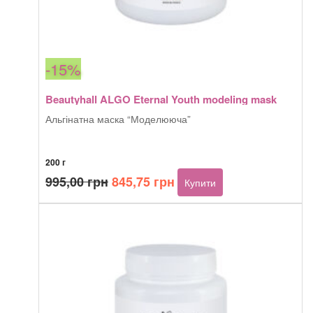
-15%
Beautyhall ALGO Eternal Youth modeling mask
Альгінатна маска “Моделююча”
200 г
Оригінальна
Поточна
995,00
грн
845,75
грн
Купити
ціна:
ціна:
995,00 грн.
845,75 грн.