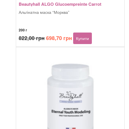
Beautyhall ALGO Glucoempreinte Carrot
Альгінатна маска “Морква”
200 г
Оригінальна
Поточна
822,00
грн
698,70
грн
Купити
ціна:
ціна:
822,00 грн.
698,70 грн.