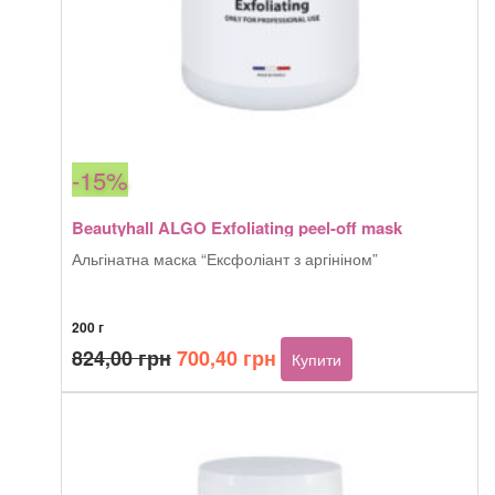
-15%
Beautyhall ALGO Exfoliating peel-off mask
Альгінатна маска “Ексфоліант з аргініном”
200 г
Оригінальна
Поточна
824,00
грн
700,40
грн
Купити
ціна:
ціна:
824,00 грн.
700,40 грн.