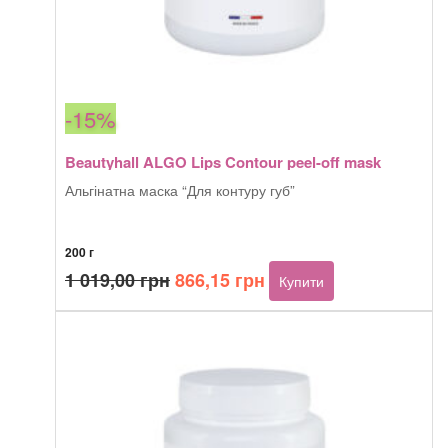
-15%
Beautyhall ALGO Lips Contour peel-off mask
Альгінатна маска “Для контуру губ”
200 г
Оригінальна
Поточна
1 019,00
грн
866,15
грн
Купити
ціна:
ціна:
1
866,15 грн.
019,00 грн.