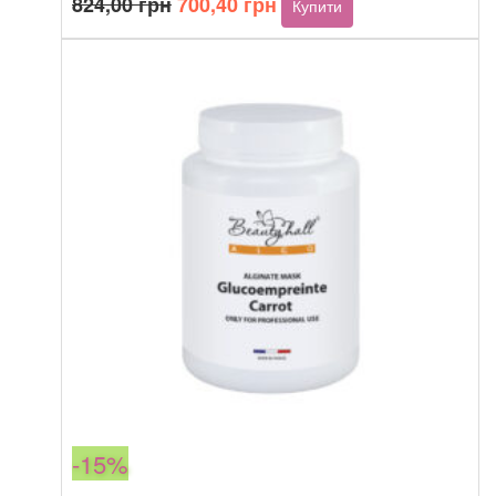
824,00
грн
700,40
грн
Купити
ціна:
ціна:
824,00 грн.
700,40 грн.
-15%