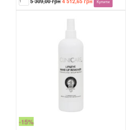
5 309,00
грн
4 512,65
грн
Купити
Cleansing
ціна:
ціна:
Lotion
5
4
кількість
309,00 грн.
512,65 грн.
-15%