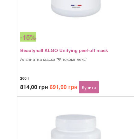
-15%
Beautyhall ALGO Unifying peel-off mask
Альгінатна маска “Фітокомплекс”
200 г
Оригінальна
Поточна
814,00
грн
691,90
грн
Купити
ціна:
ціна:
814,00 грн.
691,90 грн.