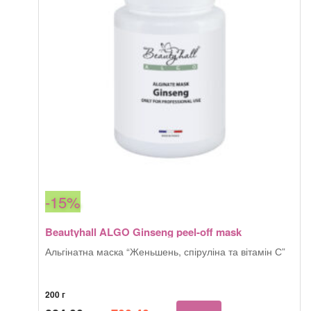
-15%
Beautyhall ALGO Ginseng peel-off mask
Альгінатна маска “Женьшень, спіруліна та вітамін С”
200 г
Оригінальна
Поточна