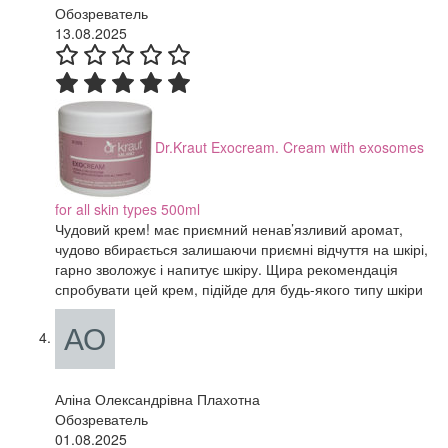
Обозреватель
13.08.2025
Dr.Kraut Exocream. Cream with exosomes
for all skin types 500ml
Чудовий крем! має приємний ненав’язливий аромат,
чудово вбирається залишаючи приємні відчуття на шкірі,
гарно зволожує і напитує шкіру. Щира рекомендація
спробувати цей крем, підійде для будь-якого типу шкіри
Аліна Олександрівна Плахотна
Обозреватель
01.08.2025