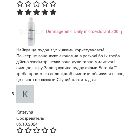
Dermagenetic Daily microexfoliant 200 гр
Найкраща пудра з усіх,якими користувалась!
По -перше вона дуже економна в розході,бо їх треба
дійсно зовсім трішечки,вона дуже гарно милиться і
очищає шкіру.Заращ купила пудру фірми Богенія її
треба просто пів долоні,щоб очистити обличчя,я в шоці
це нічого не сказати.Скупий платить двічі.
Kateryna
Обозреватель
05.10.2024