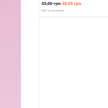
Первоначальная
Текущая
33,00
грн
28,05
грн
цена
цена:
Нет в наличии
составляла
28,05 грн.
33,00 грн.