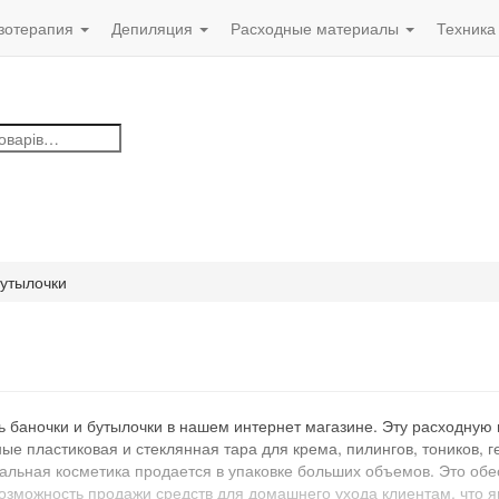
зотерапия
Депиляция
Расходные материалы
Техника
в
бутылочки
 баночки и бутылочки в нашем интернет магазине. Эту расходную 
ые пластиковая и стеклянная тара для крема, пилингов, тоников, 
альная косметика продается в упаковке больших объемов. Это об
 возможность продажи средств для домашнего ухода клиентам, что