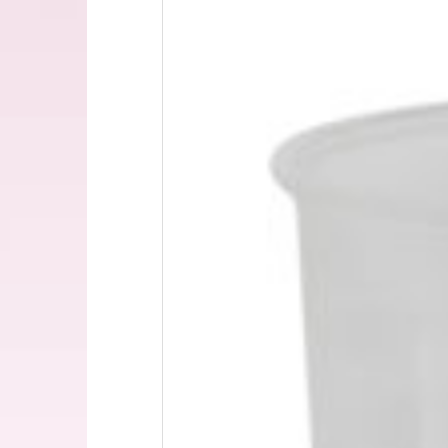
200мл
33,00 грн.
спрей