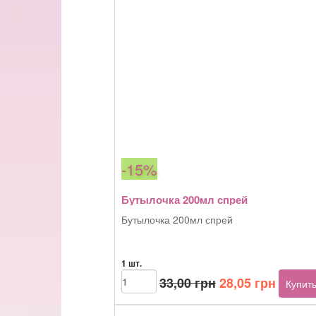
-15%
Бутылочка 200мл спрей
Бутылочка 200мл спрей
1 шт.
Первоначальна
Текущ
Количество
33,00
грн
28,05
грн
Купит
товара
цена
цена:
Бутылочка
составляла
28,05 г