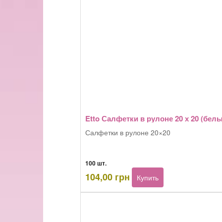
Etto Салфетки в рулоне 20 х 20 (белы
Салфетки в рулоне 20×20
100 шт.
Количество
104,00
грн
Купить
товара
Etto
Салфетки
в
рулоне