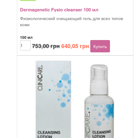
Dermagenetic Fysio cleanser 100 мл
Физиологический очищающий гель для всех типов
кожи
100 мл
Первоначальная
Текущая
Количество
753,00
грн
640,05
грн
Купить
товара
цена
цена:
Dermagenetic
составляла
640,05 грн.
Fysio
753,00 грн.
cleanser
100
мл