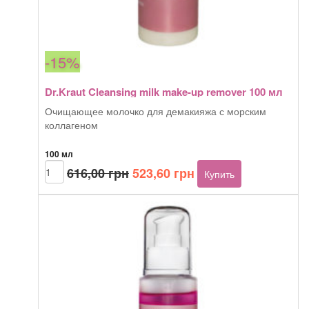
-15%
Dr.Kraut Cleansing milk make-up remover 100 мл
Очищающее молочко для демакияжа с морским
коллагеном
100 мл
Первоначальная
Текущая
Количество
616,00
грн
523,60
грн
Купить
товара
цена
цена:
Dr.Kraut
составляла
523,60 грн.
Cleansing
616,00 грн.
milk
make-
up
remover
100
мл