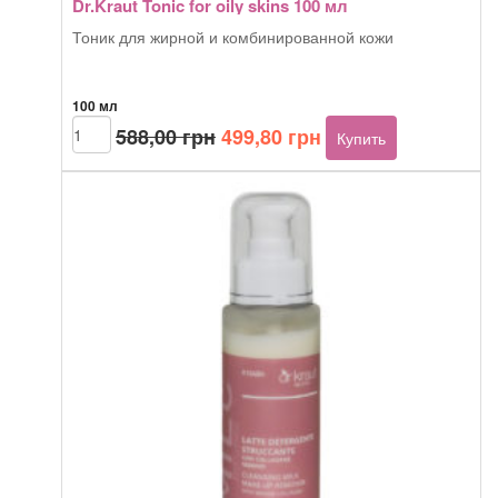
Dr.Kraut Tonic for oily skins 100 мл
Тоник для жирной и комбинированной кожи
100 мл
Первоначальная
Текущая
Количество
588,00
грн
499,80
грн
Купить
товара
цена
цена:
Dr.Kraut
составляла
499,80 грн.
Tonic
588,00 грн.
for
oily
skins
100
мл