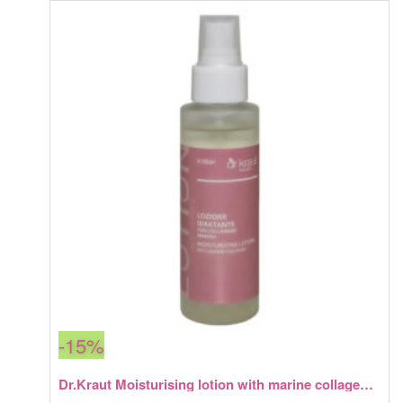
составляла
1
Lip&eye
1
225,70 грн.
make-
442,00 грн.
up
remover
-15%
Dr.Kraut Moisturising lotion with marine collagen 100 мл