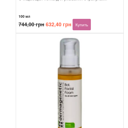
100 мл
Первоначальная
Текущая
744,00
грн
632,40
грн
Купить
цена
цена:
составляла
632,40 грн.
744,00 грн.