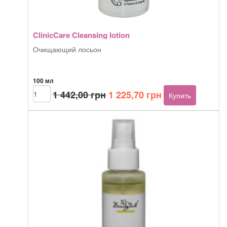
ClinicCare Cleansing lotion
Очищающий лосьон
100 мл
Первоначальная
Текущая
Количество
1 442,00
грн
1 225,70
грн
Купить
товара
цена
цена:
ClinicCare
составляла
1
Cleansing
1
225,70 грн.
lotion
442,00 грн.