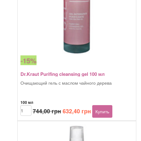
-15%
Dr.Kraut Purifing cleansing gel 100 мл
Очищающий гель с маслом чайного дерева
100 мл
Первоначальная
Текущая
Количество
744,00
грн
632,40
грн
Купить
товара
цена
цена:
Dr.Kraut
составляла
632,40 грн.
Purifing
744,00 грн.
cleansing
gel