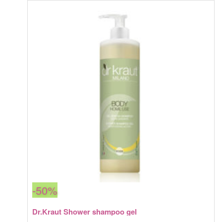
составляла
1
Fysio
2
920,15 грн.
cleanser
259,00 грн.
-50%
Dr.Kraut Shower shampoo gel