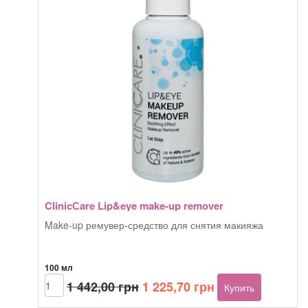
ClinicСare Lip&eye make-up remover
Make-up ремувер-средство для снятия макияжа
100 мл
Первоначальная
Текущая
Количество
1 442,00
грн
1 225,70
грн
Купить
товара
цена
цена:
ClinicСare