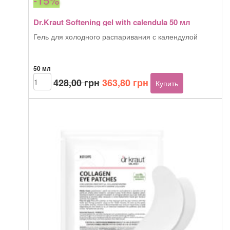
Dr.Kraut Softening gel with calendula 50 мл
Гель для холодного распаривания с календулой
50 мл
Первоначальная
Текущая
Количество
428,00
грн
363,80
грн
Купить
товара
цена
цена:
Dr.Kraut
составляла
363,80 грн.
Softening
428,00 грн.
gel
with
calendula
50
мл