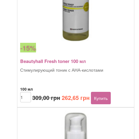
-15%
Beautyhall Fresh toner 100 мл
Стимулирующий тоник с АНА-кислотами
100 мл
Первоначальная
Текущая
Количество
309,00
грн
262,65
грн
Купить
товара
цена
цена:
Beautyhall
составляла
262,65 грн.
Fresh
309,00 грн.
toner
100
мл