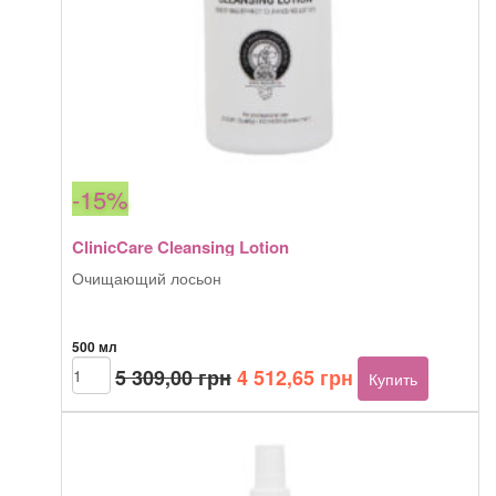
-15%
ClinicCare Cleansing Lotion
Очищающий лосьон
500 мл
Первоначальная
Текущая
Количество
5 309,00
грн
4 512,65
грн
Купить
товара
цена
цена:
ClinicCare
составляла
4
Cleansing
5
512,65 грн.
Lotion
309,00 грн.