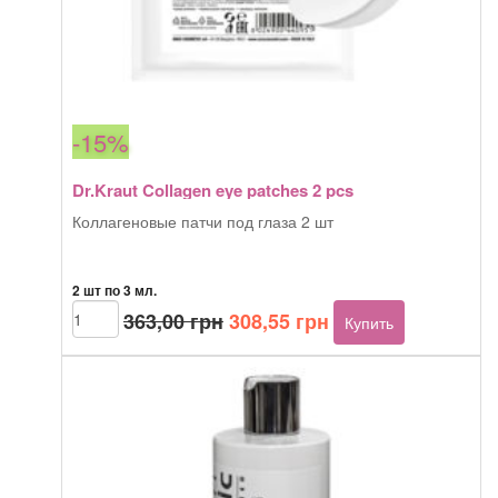
-15%
Dr.Kraut Collagen eye patches 2 pcs
Коллагеновые патчи под глаза 2 шт
2 шт по 3 мл.
Первоначальная
Текущая
Количество
363,00
грн
308,55
грн
Купить
товара
цена
цена:
Dr.Kraut
составляла
308,55 грн.
Collagen
363,00 грн.
eye
patches
2
pcs