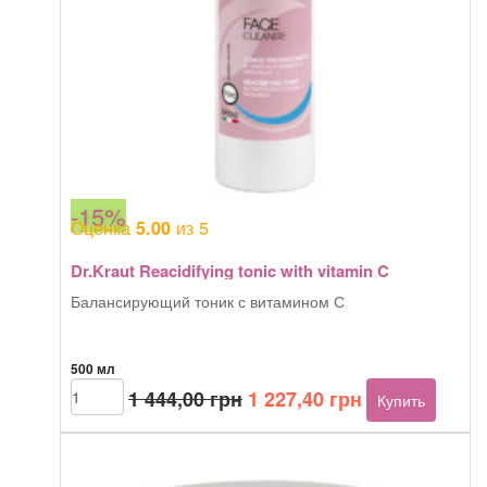
-15%
Оценка
из 5
5.00
Dr.Kraut Reacidifying tonic with vitamin C
Балансирующий тоник с витамином С
500 мл
Первоначальная
Текущая
Количество
1 444,00
грн
1 227,40
грн
Купить
товара
цена
цена:
Dr.Kraut
составляла
1
Reacidifying
1
227,40 грн.
tonic