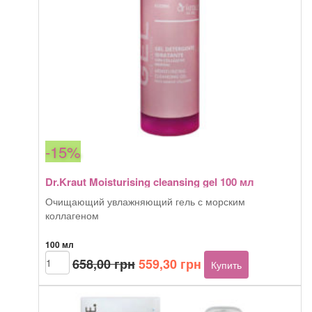
-15%
Dr.Kraut Moisturising cleansing gel 100 мл
Очищающий увлажняющий гель с морским
коллагеном
100 мл
Первоначальная
Текущая
Количество
658,00
грн
559,30
грн
Купить
товара
цена
цена:
Dr.Kraut
составляла
559,30 грн.
Moisturising
658,00 грн.