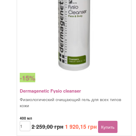
-15%
Dermagenetic Fysio cleanser
Физиологический очищающий гель для всех типов
кожи
400 мл
Первоначальная
Текущая
Количество
2 259,00
грн
1 920,15
грн
Купить
товара
цена
цена:
Dermagenetic