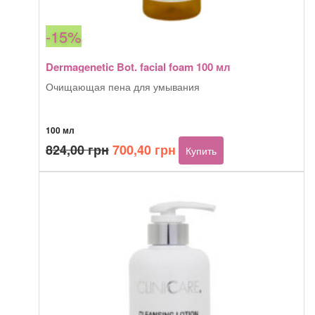
-15%
Dermagenetic Bot. facial foam 100 мл
Очищающая пена для умывания
100 мл
Первоначальная
Текущая
824,00
грн
700,40
грн
Купить
цена
цена:
составляла
700,40 грн.
824,00 грн.