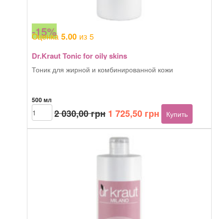
-15%
Оценка
из 5
5.00
Dr.Kraut Tonic for oily skins
Тоник для жирной и комбинированной кожи
500 мл
Первоначальная
Текущая
Количество
2 030,00
грн
1 725,50
грн
Купить
товара
цена
цена:
Dr.Kraut
составляла
1
Tonic
2
725,50 грн.
for
030,00 грн.
oily
skins