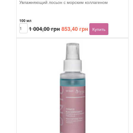
Увлажняющий лосьон с морским коллагеном
100 мл
Первоначальная
Текущая
Количество
1 004,00
грн
853,40
грн
Купить
товара
цена
цена:
Dr.Kraut
составляла
853,40 грн.
Moisturising
1
lotion
004,00 грн.
with
marine
collagen
100
мл