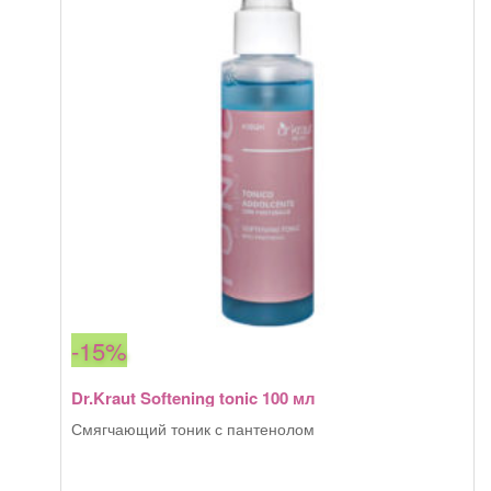
100
мл
-15%
Dr.Kraut Softening tonic 100 мл
Смягчающий тоник с пантенолом