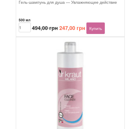
Гель-шампунь для душа — Увлажняющее действие
500 мл
Первоначальная
Текущая
Количество
494,00
грн
247,00
грн
Купить
товара
цена
цена:
Dr.Kraut
составляла
247,00 грн.
Shower
494,00 грн.
shampoo
gel