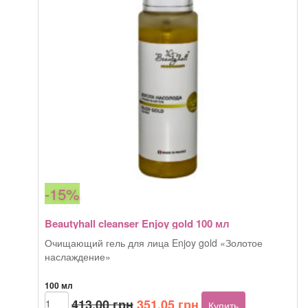
-15%
Beautyhall cleanser Enjoy gold 100 мл
Очищающий гель для лица Enjoy gold «Золотое
наслаждение»
100 мл
Первоначальная
Текущая
Количество
413,00
грн
351,05
грн
Купить