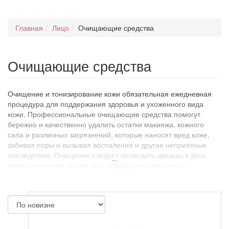
Главная
Лицо
Очищающие средства
Очищающие средства
Очищение и тонизирование кожи обязательная ежедневная
процедура для поддержания здоровья и ухоженного вида
кожи. Профессиональные очищающие средства помогут
бережно и качественно удалить остатки макияжа, кожного
сала и различных загрязнений, которые наносят вред коже,
забивая поры и вызывая воспаления и другие неприятные
последствия. Очищение следует проводить дважды в день
...
утром и вечером, после чего можно наносить крем и
косметику.
Несколько раз в неделю в качестве очищающего средства
следует использовать скраб. Применение этого
косметического средства способствует устранению
омертвевших клеток с поверхности кожи и подготавливает к