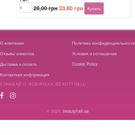
Первоначальная
Текущая
Количество
28,00
грн
23,80
грн
Купить
товара
цена
цена:
C.D.RICH
составляла
23,80 грн.
Single-
28,00 грн.
Wing
Piping
Blood
О компании
Политика конфиденциальности
collection
Отзывы клиентов
needle,
Условия и соглашения
21G
Доставка и оплата
Cookie Policy
Контактная информация
УЗНАВАЙ О НОВИНКАХ BEAUTYHALL
© 2026,
beautyhall.ua