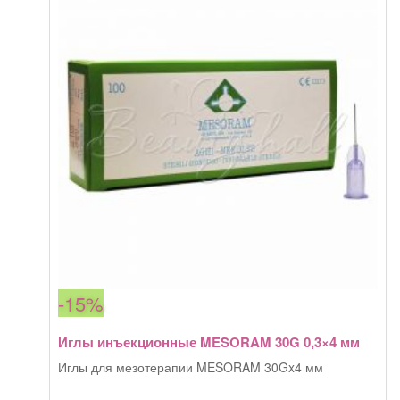
32G
0,23x6
мм
-15%
Иглы инъекционные MESORAM 30G 0,3×4 мм
Иглы для мезотерапии MESORAM 30Gx4 мм