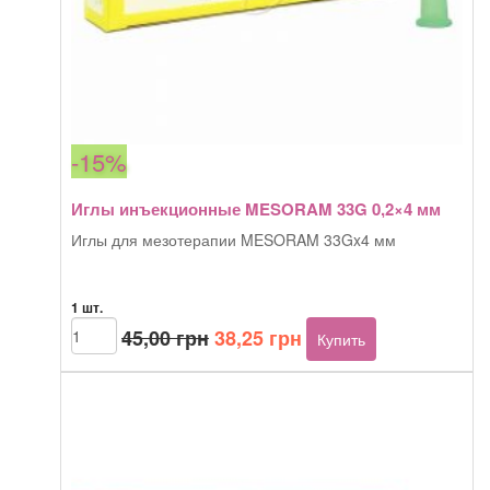
-15%
Иглы инъекционные MESORAM 33G 0,2×4 мм
Иглы для мезотерапии MESORAM 33Gx4 мм
1 шт.
Первоначальная
Текущая
Количество
45,00
грн
38,25
грн
Купить
товара
цена
цена:
Иглы
составляла
38,25 грн.
инъекционные
45,00 грн.
MESORAM
33G
0,2x4
мм