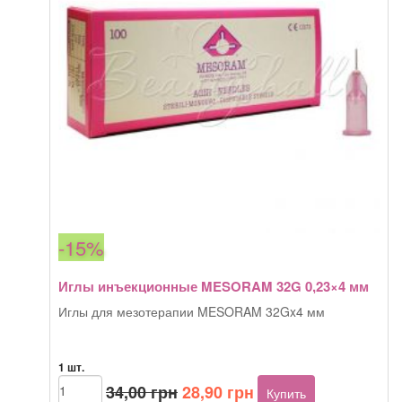
-15%
Иглы инъекционные MESORAM 32G 0,23×4 мм
Иглы для мезотерапии MESORAM 32Gx4 мм
1 шт.
Первоначальная
Текущая
Количество
34,00
грн
28,90
грн
Купить
товара