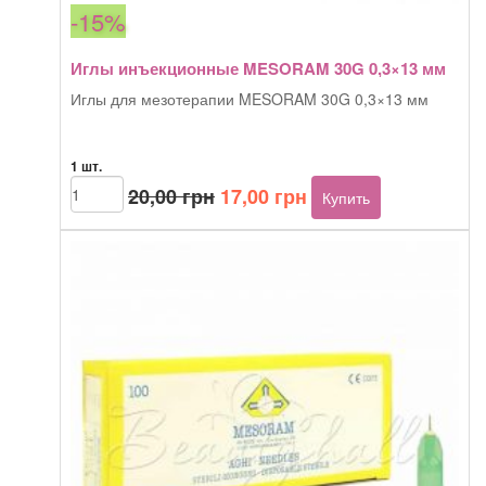
-15%
Иглы инъекционные MESORAM 30G 0,3×13 мм
Иглы для мезотерапии MESORAM 30G 0,3×13 мм
1 шт.
Первоначальная
Текущая
Количество
20,00
грн
17,00
грн
Купить
товара
цена
цена:
Иглы
составляла
17,00 грн.
инъекционные
20,00 грн.
MESORAM
30G
0,3x13
мм