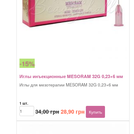
-15%
Иглы инъекционные MESORAM 32G 0,23×6 мм
Иглы для мезотерапии MESORAM 32G 0,23×6 мм
1 шт.
Первоначальная
Текущая
Количество
34,00
грн
28,90
грн
Купить
товара
цена
цена:
Иглы
составляла
28,90 грн.
инъекционные
34,00 грн.
MESORAM