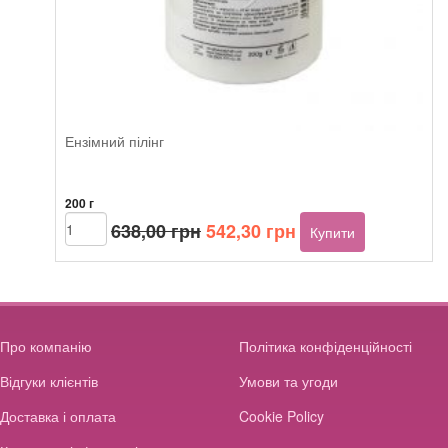
Ензімний пілінг
200 г
Оригінальна
Поточна
Beautyhall
638,00
грн
542,30
грн
Купити
ALGO
ціна:
ціна:
Enzymatic
638,00 грн.
542,30 грн.
peeling
кількість
Про компанію
Політика конфіденційності
Відгуки клієнтів
Умови та угоди
Доставка і оплата
Cookie Policy