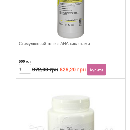
Стимулюючий тонік з АНА-кислотами
500 мл
Оригінальна
Поточна
Beautyhall
972,00
грн
826,20
грн
Купити
Fresh
ціна:
ціна:
toner
972,00 грн.
826,20 грн.
кількість