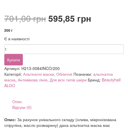
Оригінальна
Поточна
701,00
грн
595,85
грн
ціна:
ціна:
200 г
Є в наявності
701,00 грн.
595,85 гр
Beautyhall
ALGO
peel
Купити
off
Артикул:
H213-0084INCO/200
mask
Категорії:
Альгінатні маски
,
Обличчя
Позначки:
альгінатна
Olive
маска
,
Антивікова лінія
,
Для всіх типів шкіри
Бренд:
Beautyhall
кількість
ALGO
Опис
Відгуки (0)
Опис:
За рахунок унікального складу (олива, мікронізована
спіруліна, масло розмарину) дана альгінатна маска має