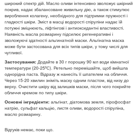
широкий спектр дій. Масло оливи інтенсивно зволожує шкірний
покрив, надає збалансоване живильну дію, а також стимулює
вироблення колагену, необхідного для підтримки пружності і
гладкості шкіри. Зміст в масці водорості спіруліни надає їй
потужні зміцнюють, ліфтінгові і антиоксидантні властивості.
Наявність масла розмарину підсилює регенеративні і
зволожуючі здатності альгинатной маски. Альгінатна маска
може бути застосована для всіх типів шкіри, у тому числі для
чутливої.
Застосування:
Додайте в 30 г порошку 90 мл води кімнатної
температури (20-25ºС). Ретельно перемішайте, щоб вийшла
однорідна паста. Відразу ж нанесіть її шпателем на обличчя.
Через 15-20 хвилин зніміть маску одним пластом, від низу до
верху. Очистити шкіру від залишків маски, після чого покрийте
обличчя кремом по типу шкіри.
Основні інгредієнти:
альгінат, діатомова земля, пірофосфат
натрію, сульфат кальцію, листя оливи, водорості спіруліна,
масло розмарину.
Відгуків немає, поки що.