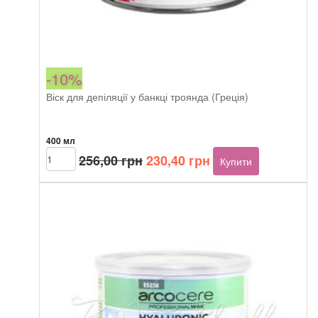
-10%
Віск для депіляції у банкці троянда (Греція)
400 мл
Оригінальна
Поточна
Beautyhall
256,00
грн
230,40
грн
Купити
Rose
ціна:
ціна:
400
256,00 грн.
230,40 грн.
мл
кількість