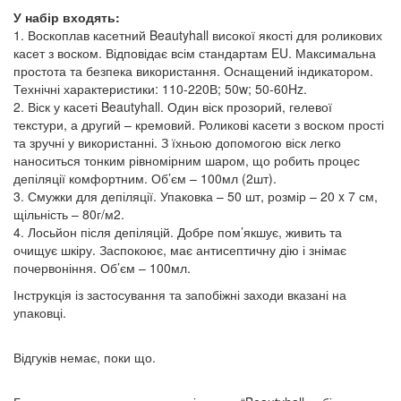
У набір входять:
1. Воскоплав касетний Beautyhall високої якості для роликових
касет з воском. Відповідає всім стандартам EU. Максимальна
простота та безпека використання. Оснащений індикатором.
Технічні характеристики: 110-220В; 50w; 50-60Hz.
2. Віск у касеті Beautyhall. Один віск прозорий, гелевої
текстури, а другий – кремовий. Роликові касети з воском прості
та зручні у використанні. З їхньою допомогою віск легко
наноситься тонким рівномірним шаром, що робить процес
депіляції комфортним. Об’єм – 100мл (2шт).
3. Смужки для депіляції. Упаковка – 50 шт, розмір – 20 x 7 см,
щільність – 80г/м2.
4. Лосьйон після депіляцій. Добре пом’якшує, живить та
очищує шкіру. Заспокоює, має антисептичну дію і знімає
почервоніння. Об’єм – 100мл.
Інструкція із застосування та запобіжні заходи вказані на
упаковці.
Відгуків немає, поки що.