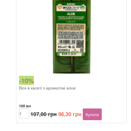
-10%
Віск в касеті з ароматом алое
100 мл
Оригінальна
Поточна
Arcocere
107,00
грн
96,30
грн
Купити
Luxury
ціна:
ціна:
Aloe
107,00 грн.
96,30 грн.
кількість