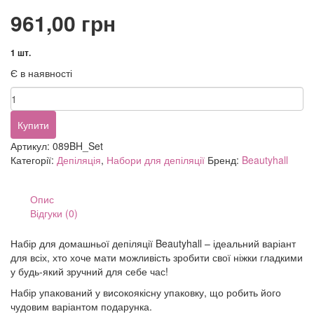
961,00
грн
1 шт.
Є в наявності
Beautyhall
набір
для
Купити
домашньої
Артикул:
089BH_Set
депіляції
Категорії:
Депіляція
,
Набори для депіляції
Бренд:
Beautyhall
кількість
Опис
Відгуки (0)
Набір для домашньої депіляції Beautyhall – ідеальний варіант
для всіх, хто хоче мати можливість зробити свої ніжки гладкими
у будь-який зручний для себе час!
Набір упакований у високоякісну упаковку, що робить його
чудовим варіантом подарунка.