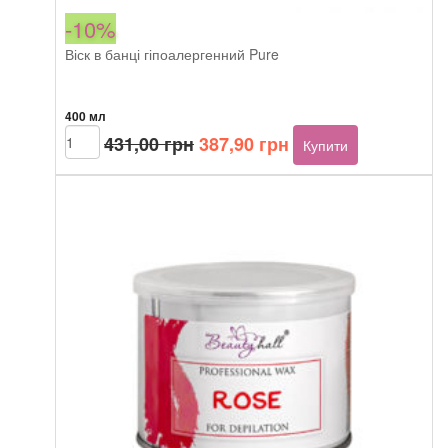
-10%
Віск в банці гіпоалергенний Pure
400 мл
Оригінальна
Поточна
Arcocere
431,00
грн
387,90
грн
Купити
Diamond
ціна:
ціна:
Pure
431,00 грн.
387,90 грн.
400
ml
кількість