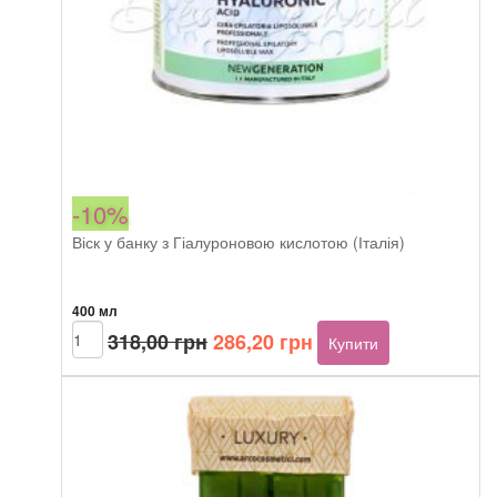
-10%
Віск у банку з Гіалуроновою кислотою (Італія)
400 мл
Оригінальна
Поточна
Arcocere
318,00
грн
286,20
грн
Купити
New
ціна:
ціна:
Generation
318,00 грн.
286,20 грн.
Hyaluronic
acid
400ml
кількість