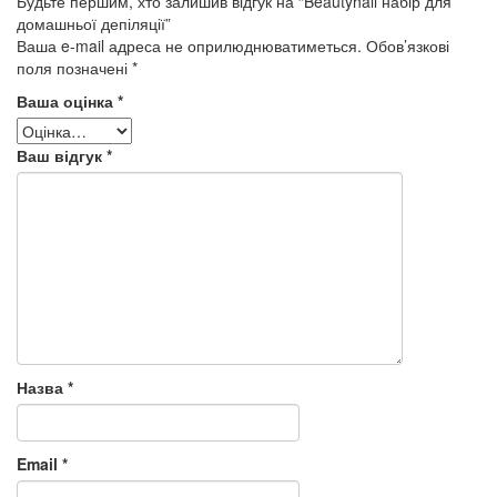
Будьте першим, хто залишив відгук на “Beautyhall набір для
домашньої депіляції”
Ваша e-mail адреса не оприлюднюватиметься.
Обов’язкові
поля позначені
*
Ваша оцінка
*
Ваш відгук
*
Назва
*
Email
*