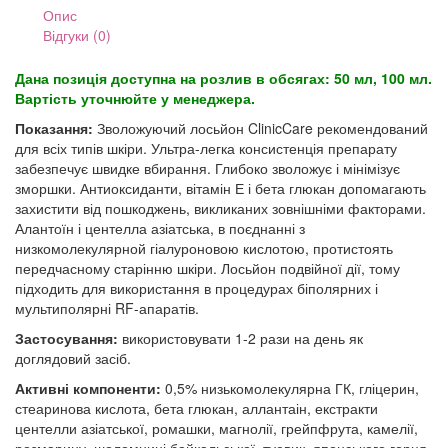
Опис
Відгуки (0)
Дана позиція доступна на розлив в обсягах: 50 мл, 100 мл.
Вартість уточнюйте у менеджера.
Показання:
Зволожуючий лосьйон ClinicCare рекомендований
для всіх типів шкіри. Ультра-легка консистенція препарату
забезпечує швидке вбирання. Глибоко зволожує і мінімізує
зморшки. Антиоксиданти, вітамін Е і бета глюкан допомагають
захистити від пошкоджень, викликаних зовнішніми факторами.
Алантоїн і центелла азіатська, в поєднанні з
низкомолекулярной гіалуроновою кислотою, протистоять
передчасному старінню шкіри. Лосьйон подвійної дії, тому
підходить для використання в процедурах біполярних і
мультиполярні RF-апаратів.
Застосування:
використовувати 1-2 рази на день як
доглядовий засіб.
Активні компоненти:
0,5% низькомолекулярна ГК, гліцерин,
стеаринова кислота, бета глюкан, аллантаін, екстракти
центелли азіатської, ромашки, магнолії, грейпфрута, камелії,
розмарину, шоломниці байкальської, туевик, японського горця,