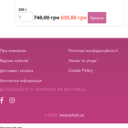
200 г
Оригінальна
Поточна
Beautyhall
748,00
грн
635,80
грн
Купити
ALGO
ціна:
ціна:
peel
748,00 грн.
635,80 грн.
off
mask
Vitamin
Burst
Про компанію
Політика конфіденційності
кількість
Відгуки клієнтів
Умови та угоди
Доставка і оплата
Cookie Policy
Контактна інформація
ДІЗНАВАЙСЯ О НОВИНАХ BEAUTYHALL
© 2026,
beautyhall.ua