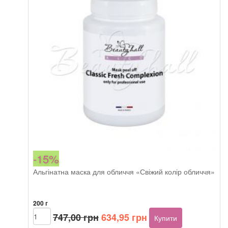
кількість
-15%
Альгінатна маска для обличчя «Свіжий колір обличчя»
200 г
Оригінальна
Поточна
Beautyhall
747,00
грн
634,95
грн
Купити
ALGO
ціна:
ціна: