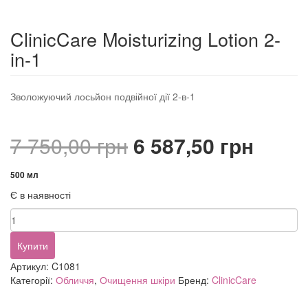
ClinicCare Moisturizing Lotion 2-
in-1
Зволожуючий лосьйон подвійної дії 2-в-1
Оригінальна
Пото
7 750,00
грн
6 587,50
грн
ціна:
ціна:
500 мл
Є в наявності
7
6
ClinicCare
750,00 грн.
587,5
Moisturizing
Lotion
Купити
2-
Артикул:
C1081
in-
Категорії:
Обличчя
,
Очищення шкіри
Бренд:
ClinicCare
1
кількість