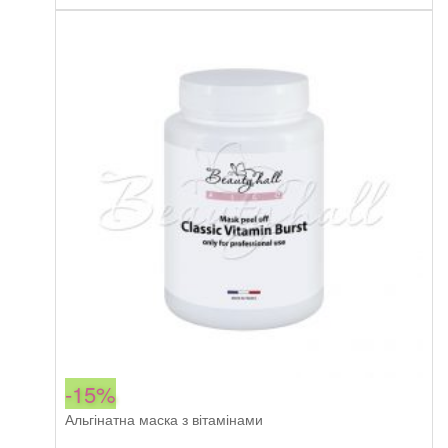
peel
747,00 грн.
634,95 грн.
off
mask
Fresh
Complexion
кількість
-15%
Альгінатна маска з вітамінами