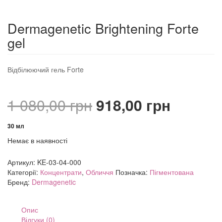
Dermagenetic Brightening Forte
gel
Відбілюючий гель Forte
Оригінальна
Поточ
1 080,00
грн
918,00
грн
ціна:
ціна:
30 мл
Немає в наявності
1
918,00 
080,00 грн.
Артикул:
KE-03-04-000
Категорії:
Концентрати
,
Обличчя
Позначка:
Пігментована
Бренд:
Dermagenetic
Опис
Відгуки (0)