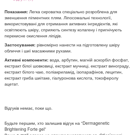
Показання:
Легка сироватка спеціально розроблена для
зменшення пігментних плям. Ліпосомальні технології,
використовувані для отримання активних інгредієнтів, які
освітлюють шкіру, сприяють синтезу колагену і пригнічують
перекисне окислення ліпідів.
Застосування:
рівномірно нанести на підготовлену шкіру
обличчя і шиї масажними рухами.
Активні компоненти:
вода, арбутин, магній аскорбіл фосфат,
екстракт білої шовковиці, екстракт мучниці, екстракт винограду,
екстракт білого чаю, поліакриламід, ізопарафінов, лецитин,
екстракт гриба шиітаке, гіалуронова кислота, токоферолу
ацетат.
Відгуків немає, поки що.
Будьте першим, хто залишив відгук на “Dermagenetic
Brightening Forte gel”
Ваша e-mail адреса не оприлюднюватиметься.
Обов’язкові