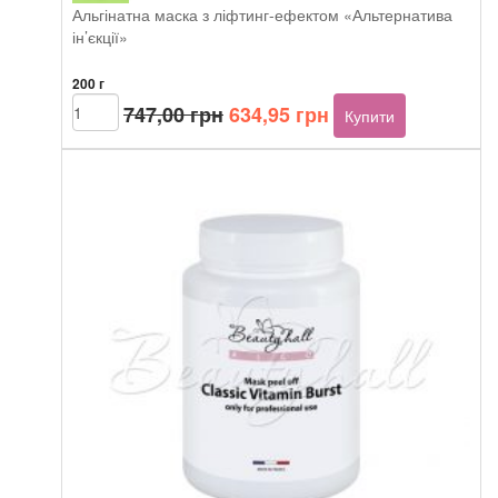
Альгінатна маска з ліфтинг-ефектом «Альтернатива
ін’єкції»
200 г
Оригінальна
Поточна
Beautyhall
747,00
грн
634,95
грн
Купити
ALGO
ціна:
ціна:
peel
747,00 грн.
634,95 грн.
off
mask
Injection
like
кількість