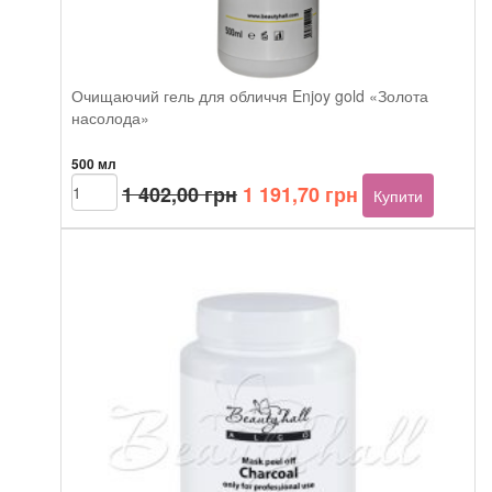
Очищаючий гель для обличчя Enjoy gold «Золота
насолода»
500 мл
Оригінальна
Поточна
Beautyhall
1 402,00
грн
1 191,70
грн
Купити
cleanser
ціна:
ціна:
Enjoy
1
1
gold
402,00 грн.
191,70 грн.
кількість