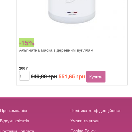
-15%
Альгінатна маска з деревним вугіллям
200 г
Оригінальна
Поточна
Beautyhall
649,00
грн
551,65
грн
Купити
ALGO
ціна:
ціна:
peel
649,00 грн.
551,65 грн.
off
mask
Charcoal
кількість
Про компанію
Політика конфіденційності
Відгуки клієнтів
Умови та угоди
Доставка і оплата
Cookie Policy