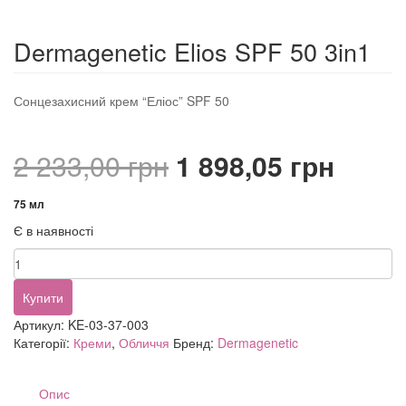
Dermagenetic Elios SPF 50 3in1
Сонцезахисний крем “Еліос” SPF 50
Оригінальна
Пото
2 233,00
грн
1 898,05
грн
ціна:
ціна:
75 мл
Є в наявності
2
1
Dermagenetic
233,00 грн.
898,0
Elios
SPF
Купити
50
Артикул:
KE-03-37-003
3in1
Категорії:
Креми
,
Обличчя
Бренд:
Dermagenetic
кількість
Опис