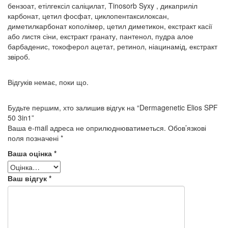
бензоат, етілгексіл саліцилат, Tinosorb Syxy , дикаприліл
карбонат, цетил фосфат, циклопентаксилоксан,
диметилкарбонат кополімер, цетил диметикон, екстракт касії
або листя сіни, екстракт гранату, пантенол, пудра алое
барбаденис, токоферол ацетат, ретинол, ніацинамід, екстракт
звіроб.
Відгуків немає, поки що.
Будьте першим, хто залишив відгук на “Dermagenetic Elios SPF
50 3in1”
Ваша e-mail адреса не оприлюднюватиметься.
Обов’язкові
поля позначені
*
Ваша оцінка
*
Ваш відгук
*