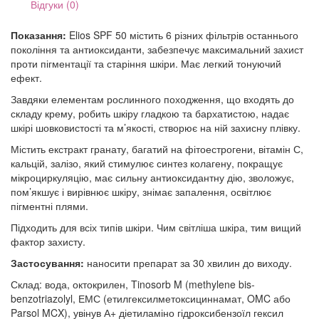
Відгуки (0)
Показання:
Elios SPF 50 містить 6 різних фільтрів останнього
покоління та антиоксиданти, забезпечує максимальний захист
проти пігментації та старіння шкіри. Має легкий тонуючий
ефект.
Завдяки елементам рослинного походження, що входять до
складу крему, робить шкіру гладкою та бархатистою, надає
шкірі шовковистості та м’якості, створює на ній захисну плівку.
Містить екстракт гранату, багатий на фітоестрогени, вітамін С,
кальцій, залізо, який стимулює синтез колагену, покращує
мікроциркуляцію, має сильну антиоксидантну дію, зволожує,
пом’якшує і вирівнює шкіру, знімає запалення, освітлює
пігментні плями.
Підходить для всіх типів шкіри. Чим світліша шкіра, тим вищий
фактор захисту.
Застосування:
наносити препарат за 30 хвилин до виходу.
Склад: вода, октокрилен, Tinosorb M (methylene bis-
benzotriazolyl, ЕМС (етилгексилметоксициннамат, OMC або
Parsol MCX), увінув А+ діетиламіно гідроксибензоїл гексил