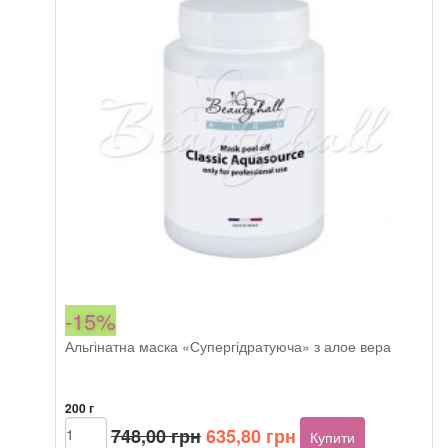
Hemp
кількість
-15%
Альгінатна маска «Супергідратуюча» з алое вера
200 г
Оригінальна
Поточна
Beautyhall
748,00
грн
635,80
грн
Купити
ALGO