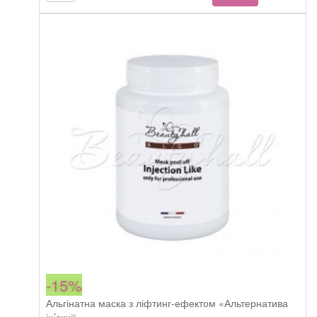
ціна:
ціна:
peel
748,00 грн.
635,80 грн.
off
mask
Aquasource
кількість
-15%
Альгінатна маска з ліфтинг-ефектом «Альтернатива
ін’єкції»