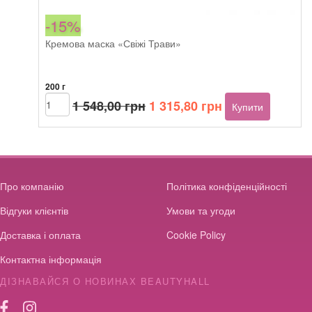
-15%
Кремова маска «Свіжі Трави»
200 г
Оригінальна
Поточна
Beautyhall
1 548,00
грн
1 315,80
грн
Купити
ALGO
ціна:
ціна:
instant
1
1
mask
548,00 грн.
315,80 грн.
Fresh
Herbs
кількість
Про компанію
Політика конфіденційності
Відгуки клієнтів
Умови та угоди
Доставка і оплата
Cookie Policy
Контактна інформація
ДІЗНАВАЙСЯ О НОВИНАХ BEAUTYHALL