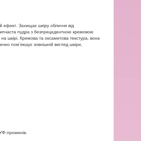
й ефект. Захищає шкіру обличчя від
озсипчаста пудра з безпрецедентною кремовою
 на шкірі. Кремова та оксамитова текстура, вона
тично пом’якшує зовнішній вигляд шкіри,
 УФ-променів.