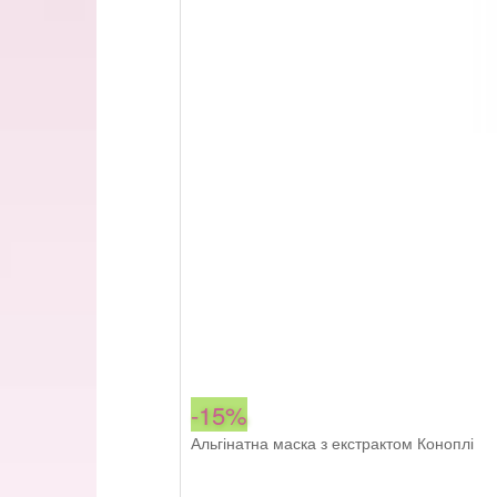
-15%
Альгінатна маска з екстрактом Коноплі