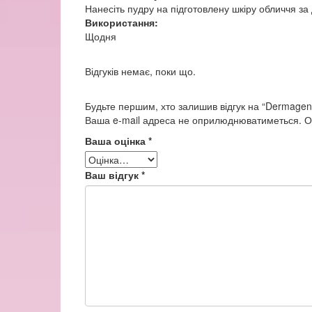
Нанесіть пудру на підготовлену шкіру обличчя з
Використання:
Щодня
Відгуків немає, поки що.
Будьте першим, хто залишив відгук на “Dermagene
Ваша e-mail адреса не оприлюднюватиметься.
О
Ваша оцінка
*
Ваш відгук
*