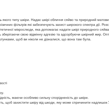
-якого типу шкіри. Надає шкірі обличчя сяйво та природний матови
зичних фільтрів які забезпечують захист широкого спектра дії. Р
нтетичної мікрослюди, яка допомагає надати шкірі природного сяйва
сть зберігаючи свою відмінну адгезію та адсорбуючи шкірний жир. Оп
штунками, щоб ви ніколи не дізналися, що вона там була.
вості
ру.
ідність, маючи особливо сильну спорідненість до шкіри.
ть, щоб захистити шкіру від шкоди, яку може спричинити надлишок