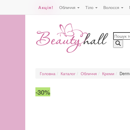
Акція!
Обличчя
Тіло
Волосся
Пошук
товарів
Головна
Каталог
Обличчя
Креми
Derma
-30%