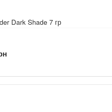
der Dark Shade 7 гр
ьна
Поточна
рн
ціна:
1
.
243,90 грн.