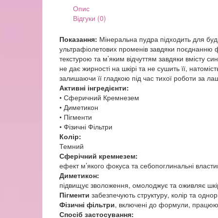
кількість
Опис
Відгуки (0)
Показання:
Мінеральна пудра підходить для будь
ультрафіолетових променів завдяки поєднанню фі
текстурою та м’яким відчуттям завдяки вмісту си
не дає жирності на шкірі та не сушить її, натомі
залишаючи її гладкою під час тихої роботи за ла
Активні інгредієнти:
• Сферичний Кремнезем
• Диметикон
• Пігменти
• Фізичні Фільтри
Колір:
Темний
Сферічний кремнезем:
ефект м’якого фокуса та себопоглинальні власти
Диметикон:
підвищує зволоження, омолоджує та оживляє шкі
Пігменти
забезпечують структуру, колір та однор
Фізичні фільтри
, включені до формули, працюю
Спосіб застосування: