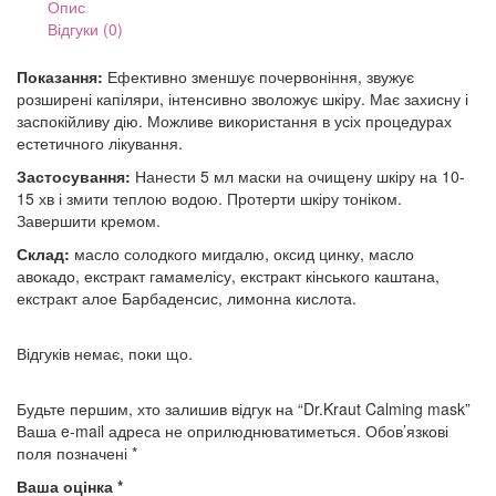
Опис
Відгуки (0)
Показання:
Ефективно зменшує почервоніння, звужує
розширені капіляри, інтенсивно зволожує шкіру. Має захисну і
заспокійливу дію. Можливе використання в усіх процедурах
естетичного лікування.
Застосування:
Нанести 5 мл маски на очищену шкіру на 10-
15 хв і змити теплою водою. Протерти шкіру тоніком.
Завершити кремом.
Склад:
масло солодкого мигдалю, оксид цинку, масло
авокадо, екстракт гамамелісу, екстракт кінського каштана,
екстракт алое Барбаденсис, лимонна кислота.
Відгуків немає, поки що.
Будьте першим, хто залишив відгук на “Dr.Kraut Calming mask”
Ваша e-mail адреса не оприлюднюватиметься.
Обов’язкові
поля позначені
*
Ваша оцінка
*