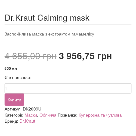
Dr.Kraut Calming mask
Заспокійлива маска з екстрактом гамамелісу
Оригінальна
Пото
4 655,00
грн
3 956,75
грн
ціна:
ціна:
500 мл
Є в наявності
4
3
Dr.Kraut
655,00 грн.
956,7
Calming
mask
Купити
кількість
Артикул:
DK2009U
Категорії:
Маски
,
Обличчя
Позначка:
Куперозна та чутлива
Бренд:
Dr.Kraut