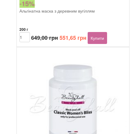
-15%
Альгінатна маска з деревним вугіллям
200 г
Оригінальна
Поточна
Beautyhall
649,00
грн
551,65
грн
Купити
ALGO
ціна:
ціна:
peel
649,00 грн.
551,65 грн.
off
mask
Charcoal
кількість