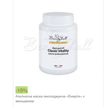
-15%
Альгінатна маска омолоджуюча «Енергія» з
женьшенем