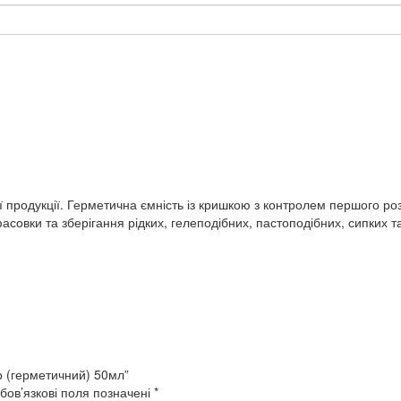
и
 продукції. Герметична ємність із кришкою з контролем першого роз
совки та зберігання рідких, гелеподібних, пастоподібних, сипких та
р (герметичний) 50мл”
бов’язкові поля позначені
*