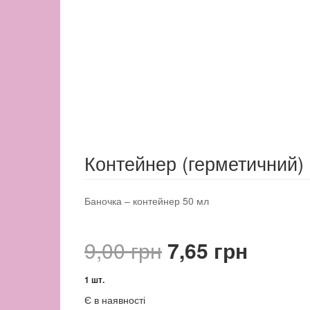
Контейнер (герметичний)
Баночка – контейнер 50 мл
Оригінальна
Поточ
9,00
грн
7,65
грн
ціна:
ціна:
1 шт.
Є в наявності
9,00 грн.
7,65 г