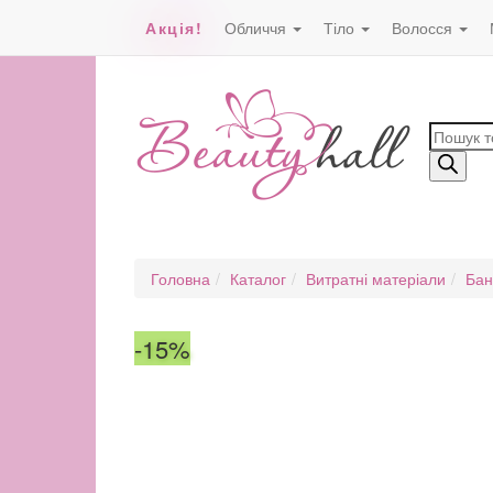
Акція!
Обличчя
Тіло
Волосся
Пошук
товарів
Головна
Каталог
Витратні матеріали
Бан
-15%