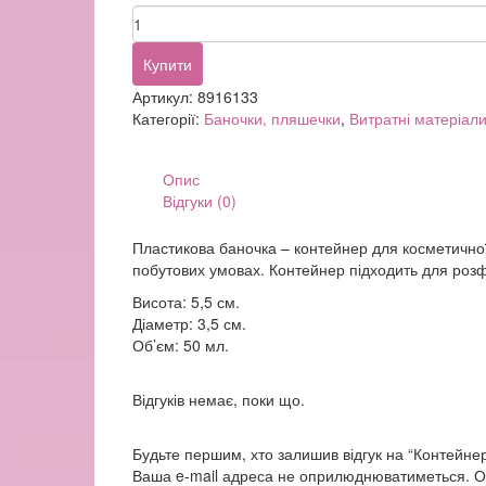
Контейнер
(герметичний)
50мл
Купити
кількість
Артикул:
8916133
Категорії:
Баночки, пляшечки
,
Витратні матеріал
Опис
Відгуки (0)
Пластикова баночка – контейнер для косметичної
побутових умовах. Контейнер підходить для розфа
Висота: 5,5 см.
Діаметр: 3,5 см.
Об’єм: 50 мл.
Відгуків немає, поки що.
Будьте першим, хто залишив відгук на “Контейне
Ваша e-mail адреса не оприлюднюватиметься.
О