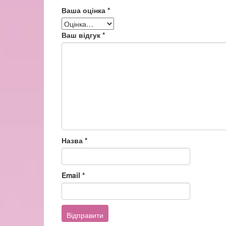
Ваша оцінка
*
Ваш відгук
*
Назва
*
Email
*