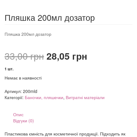
Пляшка 200мл дозатор
Пляшка 200мл дозатор
Оригінальна
Поточна
33,00
грн
28,05
грн
ціна:
ціна:
1 шт.
Немає в наявності
33,00 грн.
28,05 грн.
Артикул:
200mld
Категорії:
Баночки, пляшечки
,
Витратні матеріали
Опис
Відгуки (0)
Пластикова ємність для косметичної продукції. Підходить як