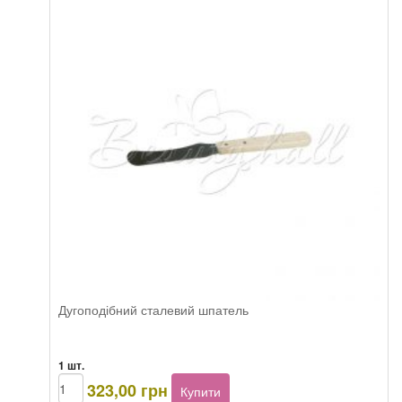
ресниц
кількість
Дугоподібний сталевий шпатель
1 шт.
Arcocere
323,00
грн
Купити
Шпатель