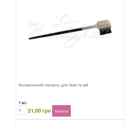
Косметичний пензель для брів та вій
1 шт.
Кисть
21,00
грн
Купити
для
бровей
и