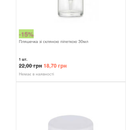
-15%
Пляшечка зі скляною піпеткою 30мл
1 шт.
Оригінальна
Поточна
22,00
грн
18,70
грн
ціна:
ціна:
Немає в наявності
22,00 грн.
18,70 грн.