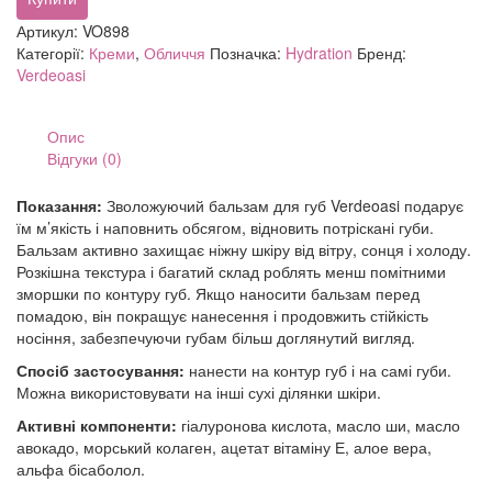
080,00 грн.
Lip
balm
Артикул:
VO898
hydrating
Категорії:
Креми
,
Обличчя
Позначка:
Hydration
Бренд:
кількість
Verdeoasi
Опис
Відгуки (0)
Показання:
Зволожуючий бальзам для губ Verdeoasi подарує
їм м’якість і наповнить обсягом, відновить потріскані губи.
Бальзам активно захищає ніжну шкіру від вітру, сонця і холоду.
Розкішна текстура і багатий склад роблять менш помітними
зморшки по контуру губ. Якщо наносити бальзам перед
помадою, він покращує нанесення і продовжить стійкість
носіння, забезпечуючи губам більш доглянутий вигляд.
Спосіб застосування:
нанести на контур губ і на самі губи.
Можна використовувати на інші сухі ділянки шкіри.
Активні компоненти:
гіалуронова кислота, масло ши, масло
авокадо, морський колаген, ацетат вітаміну Е, алое вера,
альфа бісаболол.