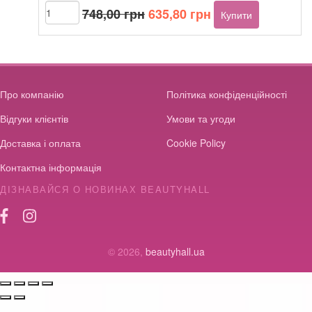
Оригінальна
Поточна
Beautyhall
748,00
грн
635,80
грн
Купити
ALGO
ціна:
ціна:
peel
748,00 грн.
635,80 грн.
off
mask
Vitamin
Burst
Про компанію
Політика конфіденційності
кількість
Відгуки клієнтів
Умови та угоди
Доставка і оплата
Cookie Policy
Контактна інформація
ДІЗНАВАЙСЯ О НОВИНАХ BEAUTYHALL
© 2026,
beautyhall.ua