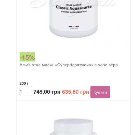
-15%
Альгінатна маска «Супергідратуюча» з алое вера
200 г
Оригінальна
Поточна
Beautyhall
748,00
грн
635,80
грн
Купити
ALGO
ціна:
ціна:
peel
748,00 грн.
635,80 грн.
off
mask
Aquasource
кількість