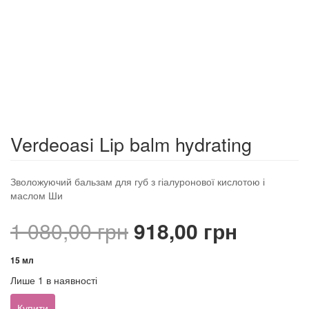
Verdeoasi Lip balm hydrating
Зволожуючий бальзам для губ з гіалуронової кислотою і
маслом Ши
Оригінальна
Поточ
1 080,00
грн
918,00
грн
ціна:
ціна:
15 мл
Лише 1 в наявності
1
918,00 
Verdeoasi
Купити