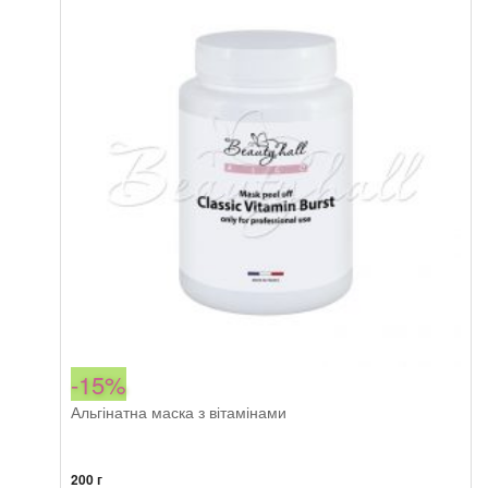
mask
Timeless
кількість
-15%
Альгінатна маска з вітамінами
200 г