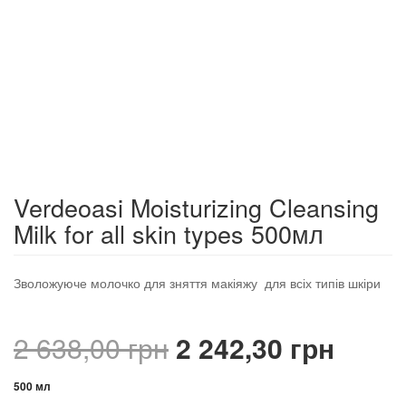
Verdeoasi Moisturizing Cleansing
Milk for all skin types 500мл
Зволожуюче молочко для зняття макіяжу для всіх типів шкіри
Оригінальна
Пото
2 638,00
грн
2 242,30
грн
ціна:
ціна:
500 мл