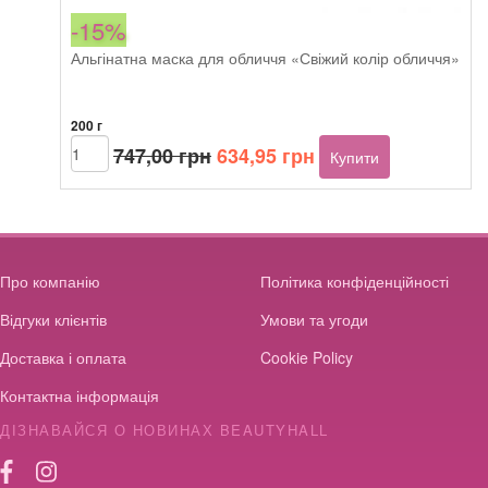
-15%
Альгінатна маска для обличчя «Свіжий колір обличчя»
200 г
Оригінальна
Поточна
Beautyhall
747,00
грн
634,95
грн
Купити
ALGO
ціна:
ціна:
peel
747,00 грн.
634,95 грн.
off
mask
Fresh
Complexion
Про компанію
Політика конфіденційності
кількість
Відгуки клієнтів
Умови та угоди
Доставка і оплата
Cookie Policy
Контактна інформація
ДІЗНАВАЙСЯ О НОВИНАХ BEAUTYHALL