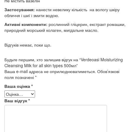
Не містить вазелін
Застосування:
нанести невелику кількість на вологу шкіру
обличчя і шиї і змити водою.
Активні компоненти:
рослинний гліцерин, екстракт ромашки,
природний морський колаген, мигдальне масло.
Відгуків немає, поки що.
Будьте першим, хто залишив відгук на “Verdeoasi Moisturizing
Cleansing Milk for all skin types 500мл”
Ваша e-mail адреса не оприлюднюватиметься.
Обов’язкові
поля позначені
*
Ваша оцінка
*
Ваш відгук
*