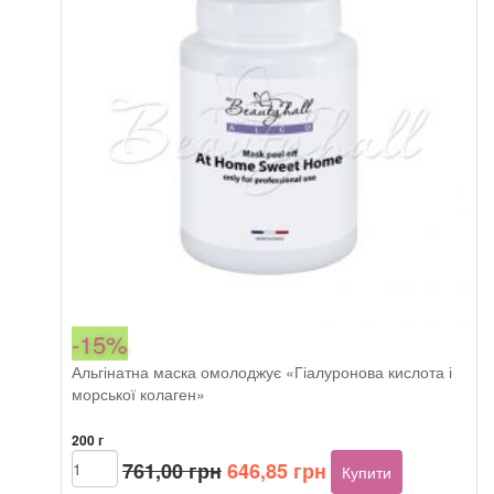
Bliss
кількість
-15%
Альгінатна маска омолоджує «Гіалуронова кислота і
морської колаген»
200 г
Оригінальна
Поточна
Beautyhall
761,00
грн
646,85
грн
Купити
ALGO
ціна:
ціна: