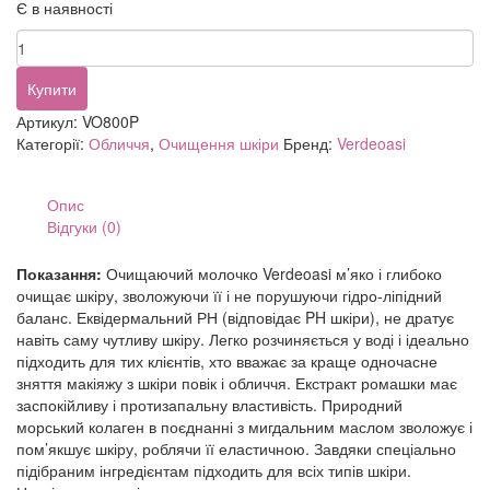
Є в наявності
2
2
Verdeoasi
638,00 грн.
242,3
Moisturizing
Cleansing
Купити
Milk
Артикул:
VO800P
for
Категорії:
Обличчя
,
Очищення шкіри
Бренд:
Verdeoasi
all
skin
types
Опис
500мл
Відгуки (0)
кількість
Показання:
Очищаючий молочко Verdeoasi м’яко і глибоко
очищає шкіру, зволожуючи її і не порушуючи гідро-ліпідний
баланс. Еквідермальний РН (відповідає PH шкіри), не дратує
навіть саму чутливу шкіру. Легко розчиняється у воді і ідеально
підходить для тих клієнтів, хто вважає за краще одночасне
зняття макіяжу з шкіри повік і обличчя. Екстракт ромашки має
заспокійливу і протизапальну властивість. Природний
морський колаген в поєднанні з мигдальним маслом зволожує і
пом’якшує шкіру, роблячи її еластичною. Завдяки спеціально
підібраним інгредієнтам підходить для всіх типів шкіри.