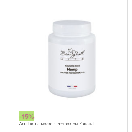
peel
761,00 грн.
646,85 грн.
off
mask
Sweet
Home
кількість
-15%
Альгінатна маска з екстрактом Коноплі