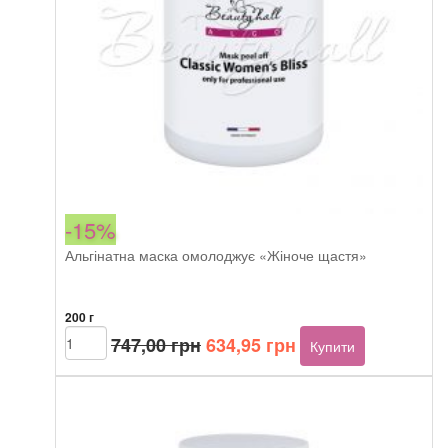
-15%
Альгінатна маска омолоджує «Жіноче щастя»
200 г
Оригінальна
Поточна
Beautyhall
747,00
грн
634,95
грн
Купити
ALGO
ціна:
ціна:
peel
747,00 грн.
634,95 грн.
off
mask
Women’s