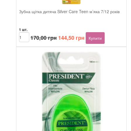
Зубна щітка дитяча Silver Care Teen м’яка 7/12 років
1 шт.
Оригінальна
Поточна
Зубна
170,00
грн
144,50
грн
Купити
щітка
ціна:
ціна:
дитяча
170,00 грн.
144,50 грн.
Silver
Care
Teen
м’яка
7/12
років
кількість