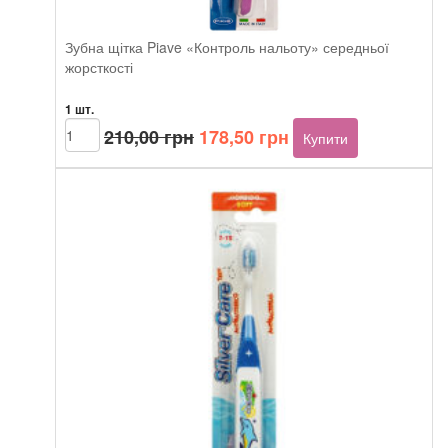
Зубна щітка Piave «Контроль нальоту» середньої
жорсткості
1 шт.
Оригінальна
Поточна
Зубна
210,00
грн
178,50
грн
Купити
щітка
ціна:
ціна:
Piave
210,00 грн.
178,50 грн.
«Контроль
нальоту»
середньої
жорсткості
кількість