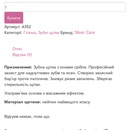
Зубна
щітка
"Pharma
Купити
Sensitive"
Артикул:
4352
для
Категорії:
Гігієна
,
Зубні щітки
Бренд:
Silver Care
чутливих
зубів
кількість
Опис
Відгуки (0)
Призначення:
Зубна щітка з іонами срібла. Професійний
захист для надчутливих зубів та ясен. Створює захисний
бар’єр проти патогенів. Знижує ризик запалень. Зберігає
стерильність щітки.
Ультрам’яка основа з масажним ефектом.
Матеріал щетини:
нейлон найвищого класу.
Відгуків немає, поки що.