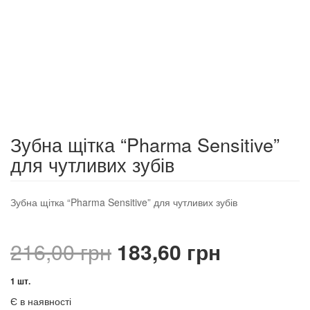
Зубна щітка “Pharma Sensitive”
для чутливих зубів
Зубна щітка “Pharma Sensitive” для чутливих зубів
Оригінальна
Поточна
216,00
грн
183,60
грн
ціна:
ціна:
1 шт.
Є в наявності
216,00 грн.
183,60 гр