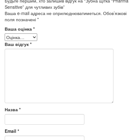
Будьте першим, хто залишив відгук на “Зубна щітка “Pharma
Sensitive” для чутливих зубів”
Ваша e-mail адреса не оприлюднюватиметься.
Обов’язкові
поля позначені
*
Ваша оцінка
*
Ваш відгук
*
Назва
*
Email
*