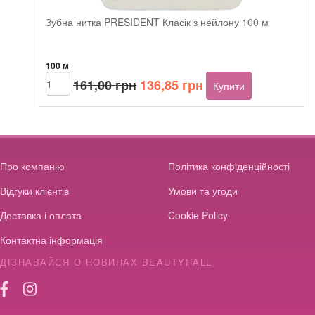
Зубна нитка PRESIDENT Класік з нейлону 100 м
100 м
Оригінальна
Поточна
Зубна
161,00
грн
136,85
грн
Купити
нитка
ціна:
ціна:
PRESIDENT
161,00 грн.
136,85 грн.
Класік
з
нейлону
100
Про компанію
Політика конфіденційності
м
Відгуки клієнтів
кількість
Умови та угоди
Доставка і оплата
Cookie Policy
Контактна інформація
ДІЗНАВАЙСЯ О НОВИНАХ BEAUTYHALL