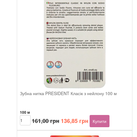
Зубна нитка PRESIDENT Класік з нейлону 100 м
100 м
Оригінальна
Поточна
Зубна
161,00
грн
136,85
грн
Купити
нитка
ціна:
ціна:
PRESIDENT
161,00 грн.
136,85 грн.
Класік