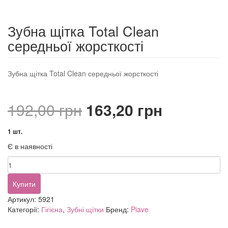
Зубна щітка Total Clean
середньої жорсткості
Зубна щітка Total Clean середньої жорсткості
Оригінальна
Поточна
192,00
грн
163,20
грн
ціна:
ціна:
1 шт.
Є в наявності
192,00 грн.
163,20 гр
Зубна
щітка
Total
Купити
Clean
Артикул:
5921
середньої
Категорії:
Гігієна
,
Зубні щітки
Бренд:
Piave
жорсткості
кількість