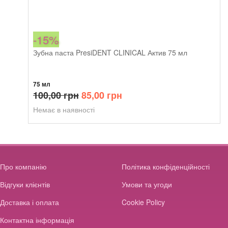
-15%
Зубна паста PresiDENT CLINICAL Актив 75 мл
75 мл
Оригінальна
Поточна
100,00
грн
85,00
грн
ціна:
ціна:
Немає в наявності
100,00 грн.
85,00 грн.
Про компанію
Політика конфіденційності
Відгуки клієнтів
Умови та угоди
Доставка і оплата
Cookie Policy
Контактна інформація