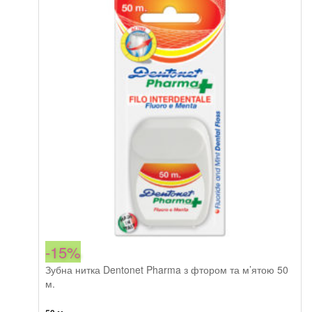
з
нейлону
100
м
кількість
-15%
Зубна нитка Dentonet Pharma з фтором та м’ятою 50
м.