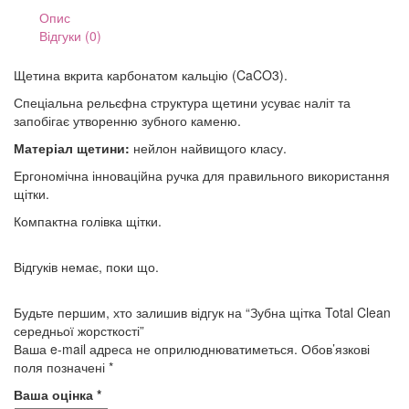
Опис
Відгуки (0)
Щетина вкрита карбонатом кальцію (CaCO3).
Спеціальна рельєфна структура щетини усуває наліт та
запобігає утворенню зубного каменю.
Матеріал щетини:
нейлон найвищого класу.
Ергономічна інноваційна ручка для правильного використання
щітки.
Компактна голівка щітки.
Відгуків немає, поки що.
Будьте першим, хто залишив відгук на “Зубна щітка Total Clean
середньої жорсткості”
Ваша e-mail адреса не оприлюднюватиметься.
Обов’язкові
поля позначені
*
Ваша оцінка
*