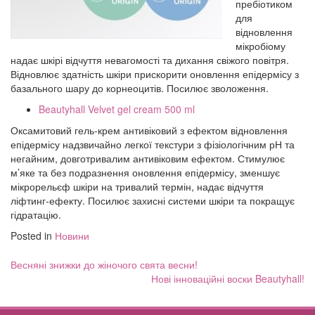
пребіотиком
для
відновлення
мікробіому
надає шкірі відчуття невагомості та дихання свіжого повітря.
Відновлює здатність шкіри прискорити оновлення епідермісу з
базального шару до корнеоцитів. Посилює зволоження.
Beautyhall Velvet gel cream 500 ml
Оксамитовий гель-крем антивіковий з ефектом відновлення
епідермісу надзвичайно легкої текстури з фізіологічним рН та
негайним, довготривалим антивіковим ефектом. Стимулює
м’яке та без подразнення оновлення епідермісу, зменшує
мікрорельєф шкіри на тривалий термін, надає відчуття
ліфтинг-ефекту. Посилює захисні системи шкіри та покращує
гідратацію.
Posted in
Новини
Навігація
Весняні знижки до жіночого свята весни!
записів
Нові інноваційні воски Beautyhall!