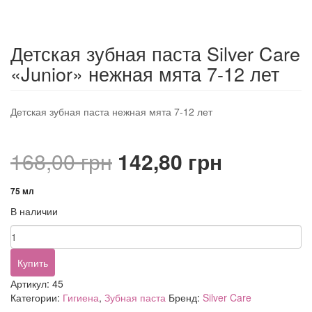
Детская зубная паста Silver Care
«Junior» нежная мята 7-12 лет
Детская зубная паста нежная мята 7-12 лет
Первоначальная
Текущая
168,00
грн
142,80
грн
цена
цена:
75 мл
В наличии
составляла
142,80 гр
Количество
168,00 грн.
товара
Детская
Купить
зубная
Артикул:
45
паста
Категории:
Гигиена
,
Зубная паста
Бренд:
Silver Care
Silver