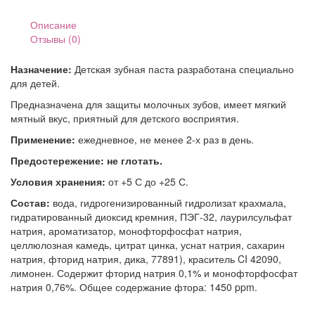
Care
"Junior"
Описание
нежная
Отзывы (0)
мята
7-
Назначение:
Детская зубная паста разработана специально
12
для детей.
лет
Предназначена для защиты молочных зубов, имеет мягкий
мятный вкус, приятный для детского восприятия.
Применение:
ежедневное, не менее 2-х раз в день.
Предостережение: не глотать.
Условия хранения:
от +5 С до +25 С.
Состав:
вода, гидрогенизированный гидролизат крахмала,
гидратированный диоксид кремния, ПЭГ-32, лаурилсульфат
натрия, ароматизатор, монофторфосфат натрия,
целлюлозная камедь, цитрат цинка, уснат натрия, сахарин
натрия, фторид натрия, дика, 77891), краситель CI 42090,
лимонен. Содержит фторид натрия 0,1% и монофторфосфат
натрия 0,76%. Общее содержание фтора: 1450 ppm.