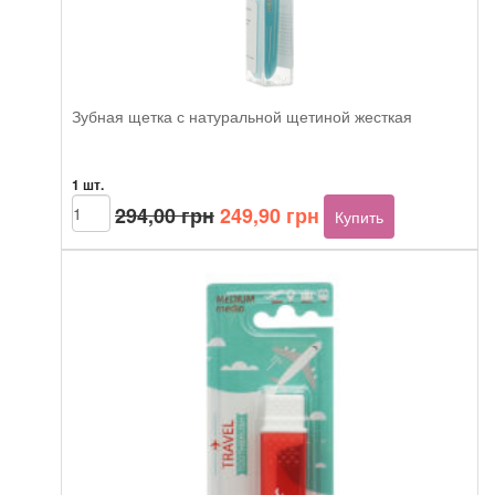
Зубная щетка с натуральной щетиной жесткая
1 шт.
Первоначальная
Текущая
Количество
294,00
грн
249,90
грн
Купить
товара
цена
цена:
Зубная
составляла
249,90 грн.
щетка
294,00 грн.
с
натуральной
щетиной
жесткая