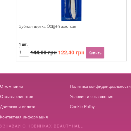
Зубная щетка Oxigen жесткая
1 шт.
Первоначальная
Текущая
Количество
144,00
грн
122,40
грн
Купить
товара
цена
цена:
Зубная
составляла
122,40 грн.
щетка
144,00 грн.
Oxigen
жесткая
О компании
Политика конфиденциальности
Отзывы клиентов
Условия и соглашения
Доставка и оплата
Cookie Policy
Контактная информация
УЗНАВАЙ О НОВИНКАХ BEAUTYHALL