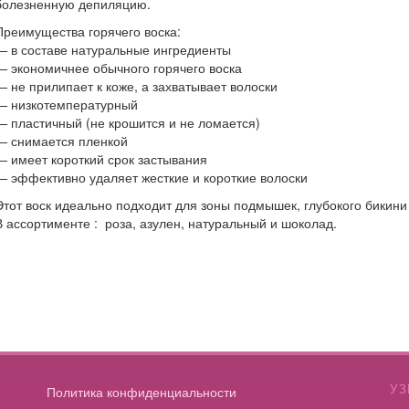
болезненную депиляцию.
Преимущества горячего воска:
— в составе натуральные ингредиенты
— экономичнее обычного горячего воска
— не прилипает к коже, а захватывает волоски
— низкотемпературный
— пластичный (не крошится и не ломается)
— снимается пленкой
— имеет короткий срок застывания
— эффективно удаляет жесткие и короткие волоски
Этот воск идеально подходит для зоны подмышек, глубокого бикини 
В ассортименте : роза, азулен, натуральный и шоколад.
УЗ
Политика конфиденциальности