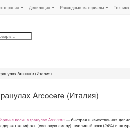
зотерапия
Депиляция
Расходные материалы
Техника
в
гранулах Arcocere (Италия)
гранулах Arcocere (Италия)
Горячие воски в гранулах Arcocere
— быстрая и качественная депиля
содержат канифоль (сосновую смолу), пчелиный воск (24%) и нату