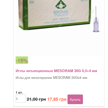
-15%
Иглы инъекционные MESORAM 30G 0,3×4 мм
Иглы для мезотерапии MESORAM 30Gx4 мм
1 шт.
Первоначальная
Текущая
Количество
21,00
грн
17,85
грн
Купить
товара
цена
цена:
Иглы