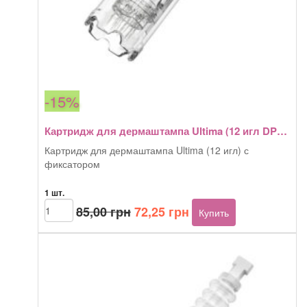
-15%
Картридж для дермаштампа Ultima (12 игл DP05, My M) защелка
Картридж для дермаштампа Ultima (12 игл) с
фиксатором
1 шт.
Первоначальная
Текущая
Количество
85,00
грн
72,25
грн
Купить
товара
цена
цена:
Картридж
составляла
72,25 грн.
для
85,00 грн.
дермаштампа
Ultima
(12
игл