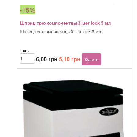
-15%
Шприц трехкомпонентный luer lock 5 мл
Шприц трехкомпонентный luer lock 5 мл
1 шт.
Первоначальная
Текущая
Количество
6,00
грн
5,10
грн
Купить
товара
цена
цена:
Шприц
составляла
5,10 грн.
трехкомпонентный
6,00 грн.
luer
lock
5
мл