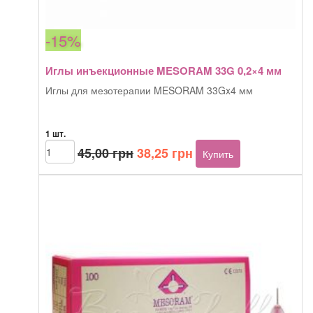
-15%
Иглы инъекционные MESORAM 33G 0,2×4 мм
Иглы для мезотерапии MESORAM 33Gx4 мм
1 шт.
Первоначальная
Текущая
Количество
45,00
грн
38,25
грн
Купить
товара
цена
цена:
Иглы
составляла
38,25 грн.
инъекционные
45,00 грн.
MESORAM
33G
0,2x4
мм