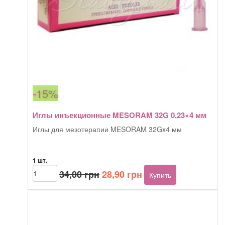
-15%
Иглы инъекционные MESORAM 32G 0,23×4 мм
Иглы для мезотерапии MESORAM 32Gx4 мм
1 шт.
Первоначальная
Текущая
Количество
34,00
грн
28,90
грн
Купить
товара
цена
цена:
Иглы
составляла
28,90 грн.
инъекционные
34,00 грн.
MESORAM
32G