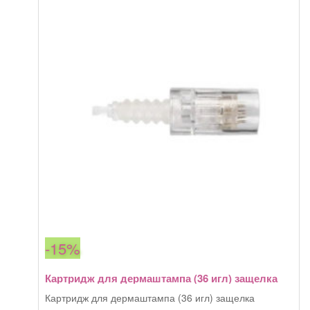
70,00 грн.
дермаштампа
(36
игл)
резьба
-15%
Картридж для дермаштампа (36 игл) защелка
Картридж для дермаштампа (36 игл) защелка