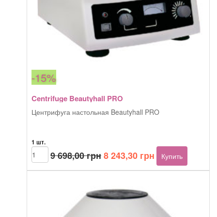
-15%
Centrifuge Beautyhall PRO
Центрифуга настольная Beautyhall PRO
1 шт.
Первоначальная
Текущая
Количество
9 698,00
грн
8 243,30
грн
Купить
товара
цена
цена:
Centrifuge
составляла
8
Beautyhall
9
243,30 грн.
PRO
698,00 грн.