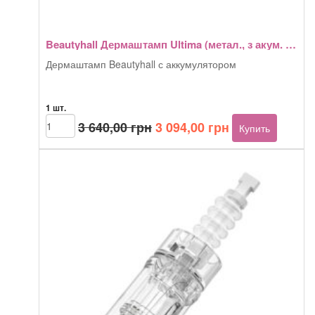
Beautyhall Дермаштамп Ultima (метал., з акум. ultima, фиксатор)
Дермаштамп Beautyhall с аккумулятором
1 шт.
Первоначальная
Текущая
Количество
3 640,00
грн
3 094,00
грн
Купить
товара
цена
цена:
Beautyhall
составляла
3
Дермаштамп
3
094,00 грн.
Ultima
640,00 грн.
(метал.,
з
акум.
ultima,
фиксатор)