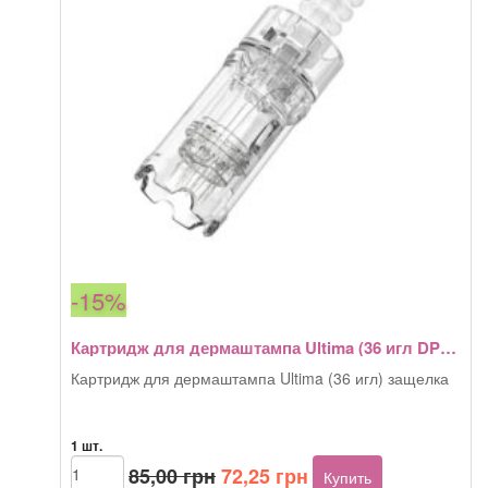
DP05,
My
M)
защелка
-15%
Картридж для дермаштампа Ultima (36 игл DP05, My M) защелка
Картридж для дермаштампа Ultima (36 игл) защелка
1 шт.
Первоначальная
Текущая
Количество
85,00
грн
72,25
грн
Купить
товара