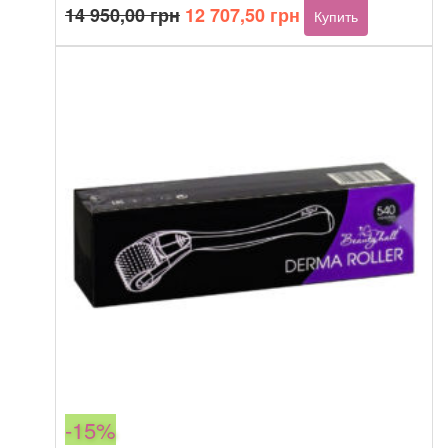
Первоначальная
Текущая
14 950,00
грн
12 707,50
грн
Купить
цена
цена:
составляла
12
14
707,50 грн.
950,00 грн.
-15%