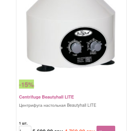
-15%
Centrifuge Beautyhall LITE
Центрифуга настольная Beautyhall LITE
1 шт.
Первоначальная
Текущая
Количество