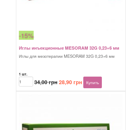
-15%
Иглы инъекционные MESORAM 32G 0,23×6 мм
Иглы для мезотерапии MESORAM 32G 0,23×6 мм
1 шт.
Первоначальная
Текущая
Количество
34,00
грн
28,90
грн
Купить
товара
цена
цена:
Иглы
составляла
28,90 грн.
инъекционные
34,00 грн.
MESORAM
32G
0,23x6
мм