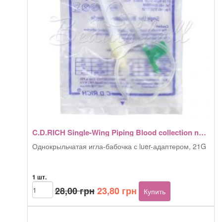
C.D.RICH Single-Wing Piping Blood collection needle, 21G
Однокрыльчатая игла-бабочка с luer-адаптером, 21G
1 шт.
Первоначальная
Текущая
Количество
28,00
грн
23,80
грн
Купить
товара
цена
цена:
C.D.RICH
составляла
23,80 грн.
Single-