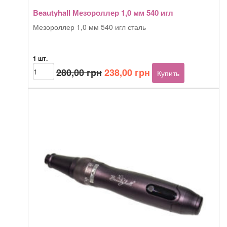
Beautyhall Мезороллер 1,0 мм 540 игл
Мезороллер 1,0 мм 540 игл сталь
1 шт.
Первоначальная
Текущая
Количество
280,00
грн
238,00
грн
Купить
товара
цена
цена:
Beautyhall
составляла
238,00 грн.
Мезороллер
280,00 грн.
1,0
мм
540
игл