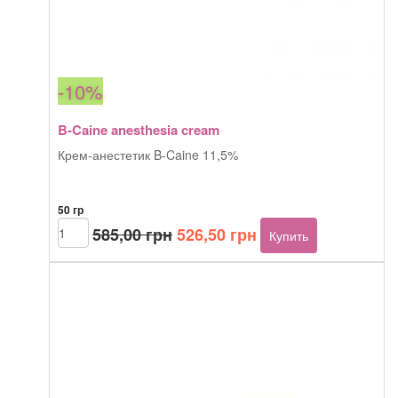
-10%
B-Caine anesthesia cream
Крем-анестетик B-Caine 11,5%
50 гр
Первоначальная
Текущая
Количество
585,00
грн
526,50
грн
Купить
товара
цена
цена:
B-
составляла
526,50 грн.
Caine
585,00 грн.
anesthesia
cream