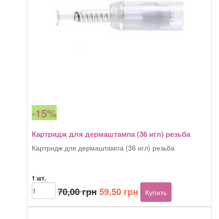
-15%
Картридж для дермаштампа (36 игл) резьба
Картридж для дермаштампа (36 игл) резьба
1 шт.
Первоначальная
Текущая
Количество
70,00
грн
59,50
грн
Купить
товара
цена
цена:
Картридж
составляла
59,50 грн.
для