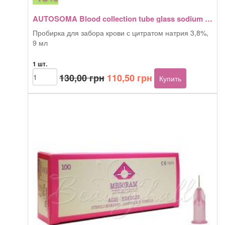
AUTOSOMA Blood collection tube glass sodium citrate 3,8% 9ml
Пробирка для забора крови с цитратом натрия 3,8%,
9 мл
1 шт.
Первоначальная
Текущая
Количество
130,00
грн
110,50
грн
Купить
товара
цена
цена:
AUTOSOMA
составляла
110,50 грн.
Blood
130,00 грн.
collection
tube
glass
sodium
citrate
3,8%
9ml