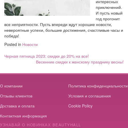
интересных
приключений.
И пусть новый
год прогонит
все неприятности. Пусть впереди ждут хорошие новости,
невероятные успехи, большие достижения, счастливые часы и
победа!
Posted in
Новости
Навигация
Черная пятница 2023: скидки до 20% на все!
по
Весенние скидки к женскому празднику весны!
записям
О компании
Политика конфиденциальности
Отзывы клиентов
Условия и соглашения
Доставка и оплата
Cookie Policy
Контактная информация
УЗНАВАЙ О НОВИНКАХ BEAUTYHALL