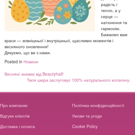
радість і
тепло, а у
серце —
натхнення та
гармонію.
Бажаємо вам
краси — зовнішньої і внутрішньої, щасливих моментів і
весняного оновлення!
Дякуємо, що ви з нами.
Posted in
Новини
Навігація
Весняні знижки від Beautyhall!
записів
Твоя шкіра заслуговує 100% натурального колагену.
Про компанію
Політика конфіденційності
Відгуки клієнтів
Умови та угоди
Доставка і оплата
Cookie Policy