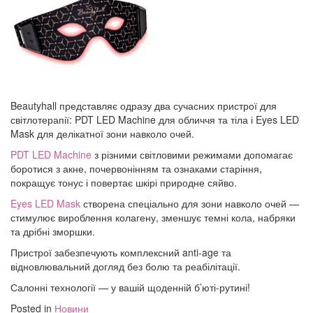
Beautyhall представляє одразу два сучасних пристрої для
світлотерапії: PDT LED Machine для обличчя та тіла і Eyes LED
Mask для делікатної зони навколо очей.
PDT LED Machine
з різними світловими режимами допомагає
боротися з акне, почервонінням та ознаками старіння,
покращує тонус і повертає шкірі природне сяйво.
Eyes LED Mask
створена спеціально для зони навколо очей —
стимулює вироблення колагену, зменшує темні кола, набряки
та дрібні зморшки.
Пристрої забезпечують комплексний anti-age та
відновлювальний догляд без болю та реабілітації.
Салонні технології — у вашій щоденній б’юті-рутині!
Posted in
Новини