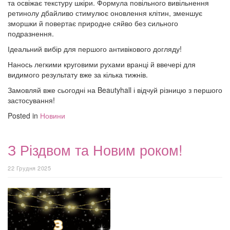
та освіжає текстуру шкіри. Формула повільного вивільнення
ретинолу дбайливо стимулює оновлення клітин, зменшує
зморшки й повертає природне сяйво без сильного
подразнення.
Ідеальний вибір для першого антивікового догляду!
Нанось легкими круговими рухами вранці й ввечері для
видимого результату вже за кілька тижнів.
Замовляй вже сьогодні на Beautyhall і відчуй різницю з першого
застосування!
Posted in
Новини
З Різдвом та Новим роком!
22 Грудня 2025