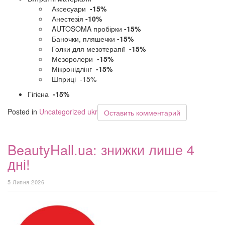
Аксесуари
-15%
Анестезія
-10%
AUTOSOMA пробірки
-15%
Баночки, пляшечки
-15%
Голки для мезотерапії
-15%
Мезоролери
-15%
Мікронідлінг
-15%
Шприці -15%
Гігієна
-15%
Posted in
Uncategorized ukr
Оставить комментарий
BeautyHall.ua: знижки лише 4
дні!
5 Липня 2026