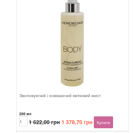
Зволожуючий і освіжаючий квітковий мист
200 мл
Оригінальна
Поточна
Verdeoasi
1 622,00
грн
1 378,70
грн
Купити
Floral
ціна:
ціна:
mist