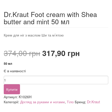
Dr.Kraut Foot cream with Shea
butter and mint 50 мл
Крем для ніг з маслом Ши та м’ятою
Оригінальна
Поточна
374,00
грн
317,90
грн
ціна:
ціна:
50 мл
Є в наявності
374,00 грн.
317,90 гр
Dr.Kraut
Foot
cream
Купити
with
Артикул:
K1026H
Shea
Категорії:
Догляд за руками и ногами
,
Тіло
Бренд:
Dr.Kraut
butter
and