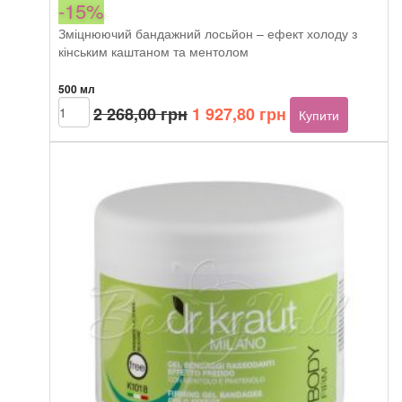
-15%
Зміцнюючий бандажний лосьйон – ефект холоду з
кінським каштаном та ментолом
500 мл
Оригінальна
Поточна
Dr.Kraut
2 268,00
грн
1 927,80
грн
Купити
Firming
ціна:
ціна:
lotion
2
1
bandages
268,00 грн.
927,80 грн.
cold
effect
with
horse
chestnut
and
menthol
кількість