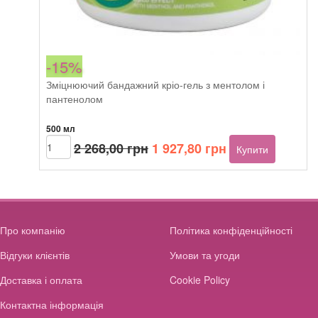
-15%
Зміцнюючий бандажний кріо-гель з ментолом і
пантенолом
500 мл
Оригінальна
Поточна
Dr.Kraut
2 268,00
грн
1 927,80
грн
Купити
Firming
ціна:
ціна:
gel
2
1
band
268,00 грн.
927,80 грн.
cold
with
menthol
Про компанію
Політика конфіденційності
and
Відгуки клієнтів
panthenol
Умови та угоди
кількість
Доставка і оплата
Cookie Policy
Контактна інформація