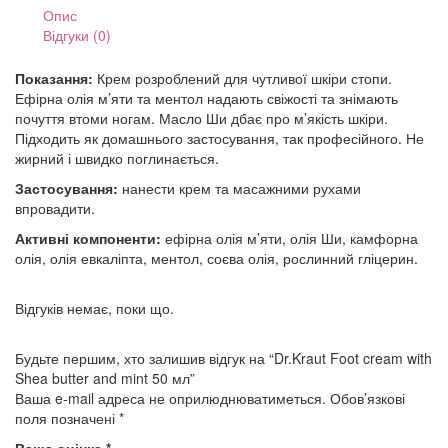
mint
Опис
50
Відгуки (0)
мл
кількість
Показання:
Крем розроблений для чутливої шкіри стопи.
Ефірна олія м’яти та ментол надають свіжості та знімають
почуття втоми ногам. Масло Ши дбає про м’якість шкіри.
Підходить як домашнього застосування, так професійного. Не
жирний і швидко поглинається.
Застосування:
нанести крем та масажними рухами
впровадити.
Активні компоненти:
ефірна олія м’яти, олія Ши, камфорна
олія, олія евкаліпта, ментол, соєва олія, рослинний гліцерин.
Відгуків немає, поки що.
Будьте першим, хто залишив відгук на “Dr.Kraut Foot cream with
Shea butter and mint 50 мл”
Ваша e-mail адреса не оприлюднюватиметься.
Обов’язкові
поля позначені
*
Ваша оцінка
*