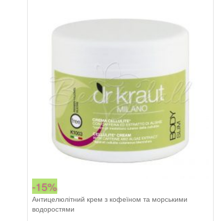
1
1
hydrating
622,00 грн.
378,70 грн.
and
refreshing
кількість
-15%
Антицелюлітний крем з кофеїном та морськими
водоростями