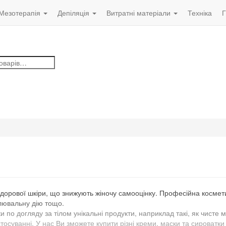
Мезотерапія
Депіляція
Витратні матеріали
Техніка
Г
 здорової шкіри, що знижують жіночу самооцінку. Професійна космет
лювальну дію тощо.
 по догляду за тілом унікальні продукти, наприклад такі, як чисте 
тосуванні. У нас Ви зможете купити різні креми, маски та сироватки 