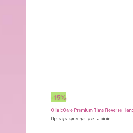
-15%
ClinicCare Premium Time Reverse Han
Преміум крем для рук та нігтів