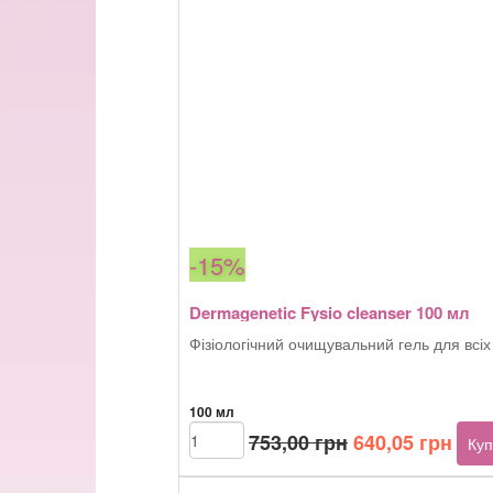
-15%
Dermagenetic Fysio cleanser 100 мл
Фізіологічний очищувальний гель для всіх 
100 мл
Оригінальна
Пот
Dermagenetic
753,00
грн
640,05
грн
Куп
Fysio
ціна:
ціна
cleanser
753,00 грн.
640,