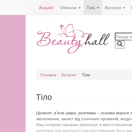
Акція!
Обличчя
Тіло
Волосся
Пошук
товарів
Головна
Каталог
Тіло
Тіло
Целюліт, в’яла шкіра, розтяжки – основні вороги
зволоження, захист від сонячних променів, моде
Наш інтернет магазин пропонує в якості косметики
розтяжок при вагітності при регулярному його зас