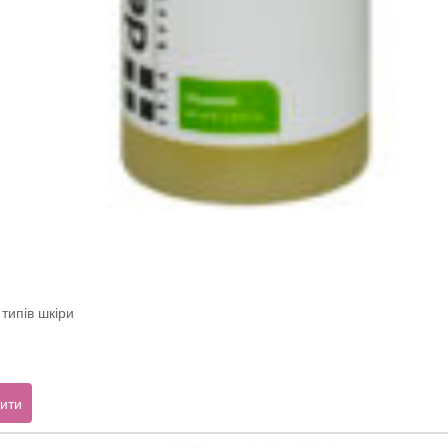
типів шкіри
очна
ити
:
05 грн.