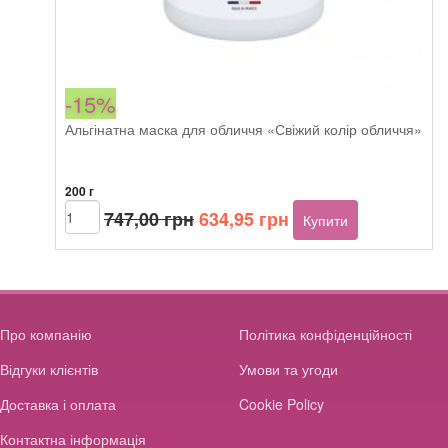
-15%
Альгінатна маска для обличчя «Свіжий колір обличчя»
200 г
Оригінальна
Поточна
Beautyhall
747,00
грн
634,95
грн
Купити
ALGO
ціна:
ціна:
peel
747,00 грн.
634,95 грн.
off
mask
Fresh
Complexion
Про компанію
Політика конфіденційності
кількість
Відгуки клієнтів
Умови та угоди
Доставка і оплата
Cookie Policy
Контактна інформація