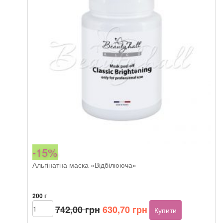
-15%
Альгінатна маска «Відбілююча»
200 г
Оригінальна
Поточна
Beautyhall
742,00
грн
630,70
грн
Купити
ALGO
ціна:
ціна: