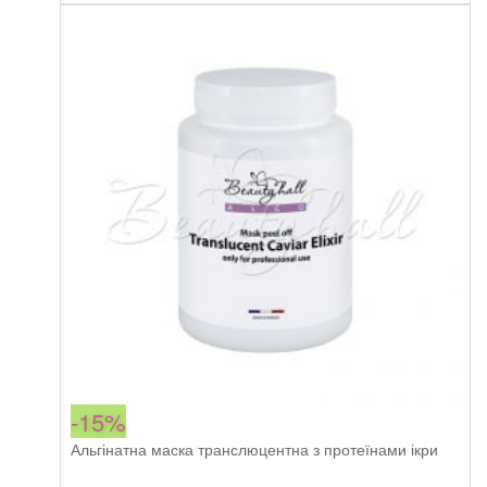
peel
742,00 грн.
630,70 грн.
off
mask
Brightening
кількість
-15%
Альгінатна маска транслюцентна з протеїнами ікри