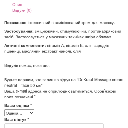
мл
Опис
кількість
Відгуки (0)
Показання:
інтенсивний вітамінізований крем для масажу.
Застосування:
зміцнюючий, стимулюючий, протинабряковий
засіб. Застосовується у масажних техніках шкіри обличчя.
Активні компоненти:
вітамін А, вітамін Е, олія зародків
пшениці, масляний екстракт найолі, олія
Відгуків немає, поки що.
Будьте першим, хто залишив відгук на “Dr.Kraut Massage cream
neutral – face 50 мл”
Ваша e-mail адреса не оприлюднюватиметься.
Обов’язкові
поля позначені
*
Ваша оцінка
*
Ваш відгук
*