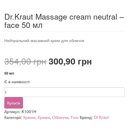
Dr.Kraut Massage cream neutral –
face 50 мл
Нейтральний масажний крем для обличчя
Оригінальна
Поточна
354,00
грн
300,90
грн
ціна:
ціна:
50 мл
Є в наявності
354,00 грн.
300,90 гр
Dr.Kraut
Massage
cream
Купити
neutral
Артикул:
K1001H
-
Категорії:
Креми
,
Креми
,
Обличчя
,
Тіло
Бренд:
Dr.Kraut
face
50