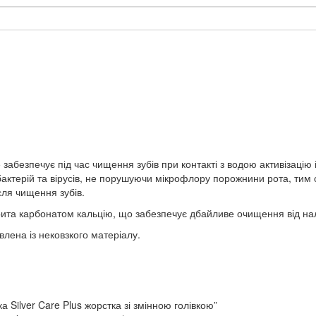
00,90 грн.
забезпечує під час чищення зубів при контакті з водою активізацію
ктерій та вірусів, не порушуючи мікрофлору порожнини рота, тим 
ля чищення зубів.
ита карбонатом кальцію, що забезпечує дбайливе очищення від нал
лена із нековзкого матеріалу.
а Silver Care Plus жорстка зі змінною голівкою”