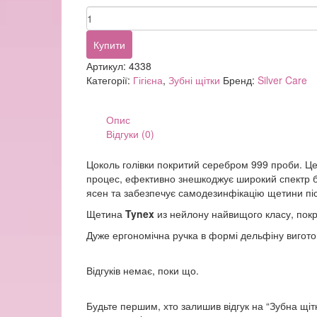
354,00 грн.
3
Зубна
щітка
Silver
Купити
Care
Артикул:
4338
Plus
Категорії:
Гігієна
,
Зубні щітки
Бренд:
Silver Care
жорстка
зі
змінною
Опис
голівкою
Відгуки (0)
кількість
Цоколь голівки покритий серебром 999 проби. Це 
процес, ефективно знешкоджує широкий спектр ба
ясен та забезпечує самодезинфікацію щетини піс
Щетина
Tynex
из нейлону найвищого класу, покр
Дуже ергономічна ручка в формі дельфіну виготов
Відгуків немає, поки що.
Будьте першим, хто залишив відгук на “Зубна щітк