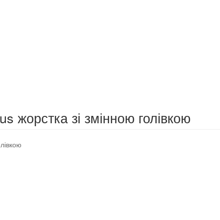
lus жорстка зі змінною голівкою
олівкою
а
оточна
іна: