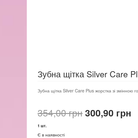
Зубна щітка Silver Care P
Зубна щітка Silver Care Plus жорстка зі змінною г
Оригінальн
П
354,00
грн
300,90
грн
ціна:
ц
1 шт.
Є в наявності