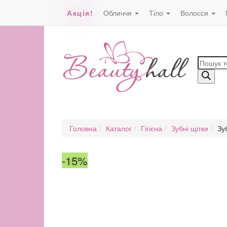
Акція!
Обличчя
Тіло
Волосся
Пошук
товарів
Головна
Каталог
Гігієна
Зубні щітки
Зу
-15%