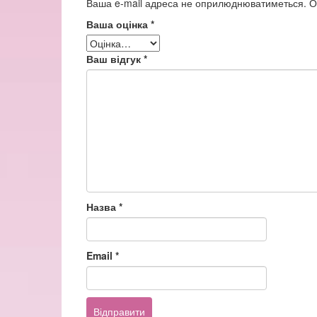
Ваша e-mail адреса не оприлюднюватиметься.
О
Ваша оцінка
*
Ваш відгук
*
Назва
*
Email
*