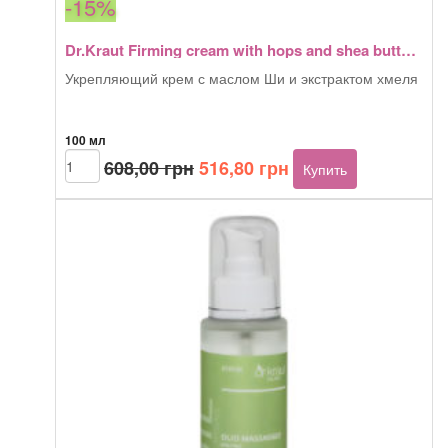
-15%
Dr.Kraut Firming cream with hops and shea butter 100 мл
Укрепляющий крем с маслом Ши и экстрактом хмеля
100 мл
Первоначальная
Текущая
Количество
608,00
грн
516,80
грн
Купить
товара
цена
цена:
Dr.Kraut
составляла
516,80 грн.
Firming
608,00 грн.
cream
with
hops
and
shea
butter
100
мл