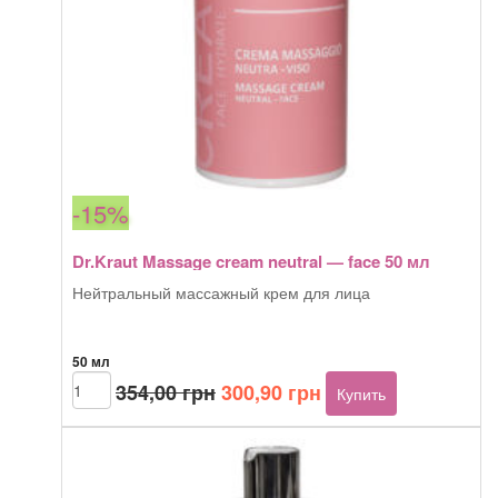
-15%
Dr.Kraut Massage cream neutral — face 50 мл
Нейтральный массажный крем для лица
50 мл
Первоначальная
Текущая
Количество
354,00
грн
300,90
грн
Купить
товара
цена
цена:
Dr.Kraut
составляла
300,90 грн.
Massage
354,00 грн.
cream
neutral