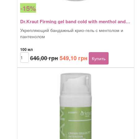
-15%
Dr.Kraut Firming gel band cold with menthol and panthenol 100 мл
Укрепляющий бандажный крио-гель с ментолом и
пантенолом
100 мл
Первоначальная
Текущая
Количество
646,00
грн
549,10
грн
Купить
товара
цена
цена:
Dr.Kraut
составляла
549,10 грн.
Firming
646,00 грн.
gel
band
cold
with
menthol
and
panthenol
100
мл