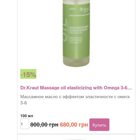
100
мл
-15%
Dr.Kraut Massage oil elasticizing with Omega 3-6 100 мл
Массажное масло с эффектом эластичности с омега
3-6
100 мл
Первоначальная
Текущая
Количество
800,00
грн
680,00
грн
Купить
товара
цена
цена:
Dr.Kraut
составляла
680,00 грн.