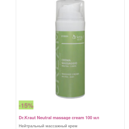
Massage
800,00 грн.
oil
elasticizing
with
Omega
3-
6
100
мл
-15%
Dr.Kraut Neutral massage cream 100 мл
Нейтральный массажный крем