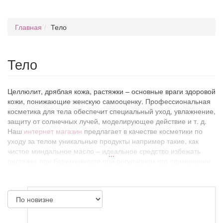
Главная
Тело
Тело
Целлюлит, дряблая кожа, растяжки – основные враги здоровой
кожи, понижающие женскую самооценку. Профессиональная
косметика для тела обеспечит специальный уход, увлажнение,
защиту от солнечных лучей, моделирующее действие и т. д.
Наш
интернет магазин
предлагает в качестве косметики по
уходу за телом уникальные продукты например такие, как
чистое миндальное масло – идеальное средство избежать
...
растяжек при беременности при регулярном его применении.
У нас Вы сможете купить различные крема, маски и сыворотки
для тела, которые помогут в борьбе против основных
косметических проблем. Спорт, правильное питание и
активный уход за кожей с применением качественных
косметических препаратов, поможет вернуть привлекательное
здоровое тело.