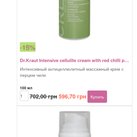
-15%
Dr.Kraut Intensive cellulite cream with red chilli pepper 100 мл
Интенсивный антицеллюлитный массажный крем с
перцем чили
100 мл
Первоначальная
Текущая
Количество
702,00
грн
596,70
грн
Купить
товара
цена
цена:
Dr.Kraut
составляла
596,70 грн.
Intensive
702,00 грн.
cellulite
cream
with
red