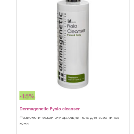
-
face
50
мл
-15%
Dermagenetic Fysio cleanser
Физиологический очищающий гель для всех типов
кожи