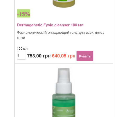
-15%
Dermagenetic Fysio cleanser 100 мл
Физиологический очищающий гель для всех типов
кожи
100 мл
Первоначальная
Текущая
Количество
753,00
грн
640,05
грн
Купить
товара
цена
цена:
Dermagenetic
составляла
640,05 грн.
Fysio
753,00 грн.
cleanser
100
мл