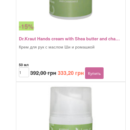
-15%
Dr.Kraut Hands cream with Shea butter and chamomile 50 мл
Крем для рук с маслом Ши и ромашкой
50 мл
Первоначальная
Текущая
Количество
392,00
грн
333,20
грн
Купить
товара
цена
цена:
Dr.Kraut
составляла
333,20 грн.
Hands
392,00 грн.
cream
with
Shea
butter
and
chamomile
50