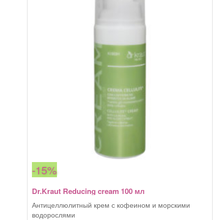
cream
with
Shea
butter
and
mint
50
мл
-15%
Dr.Kraut Reducing cream 100 мл
Антицеллюлитный крем с кофеином и морскими
водорослями