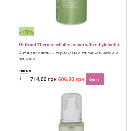
-15%
Dr.Kraut Thermo cellulite cream with ethylnicotinate and aescin 100 мл
Антицеллюлитный термокрем с этилникотинатом и
эсцином
100 мл
Первоначальная
Текущая
Количество
714,00
грн
606,90
грн
Купить
товара
цена
цена:
Dr.Kraut
составляла
606,90 грн.
Thermo
714,00 грн.
cellulite
cream
with
ethylnicotinate
and
aescin