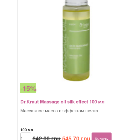
-15%
Dr.Kraut Massage oil silk effect 100 мл
Массажное масло с эффектом шелка
100 мл
Первоначальная
Текущая
Количество
642,00
грн
545,70
грн
Купить