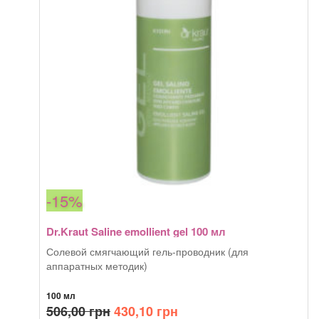
chilli
pepper
100
мл
-15%
Dr.Kraut Saline emollient gel 100 мл
Солевой смягчающий гель-проводник (для
аппаратных методик)
100 мл
Первоначальная
Текущая
506,00
грн
430,10
грн