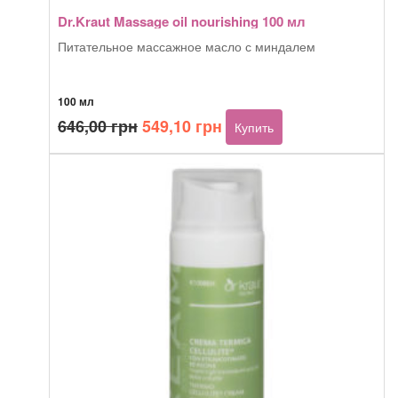
Dr.Kraut Massage oil nourishing 100 мл
Питательное массажное масло с миндалем
100 мл
Первоначальная
Текущая
Количество
646,00
грн
549,10
грн
Купить
товара
цена
цена:
Dr.Kraut
составляла
549,10 грн.
Massage
646,00 грн.
oil
nourishing
100
мл