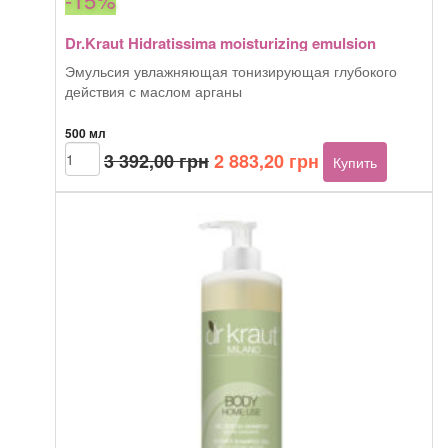
Dr.Kraut Hidratissima moisturizing emulsion
Эмульсия увлажняющая тонизирующая глубокого
действия с маслом арганы
500 мл
Первоначальная
Текущая
Количество
3 392,00
грн
2 883,20
грн
Купить
товара
цена
цена:
Dr.Kraut
составляла
2
Hidratissima
3
883,20 грн.
moisturizing
392,00 грн.
emulsion