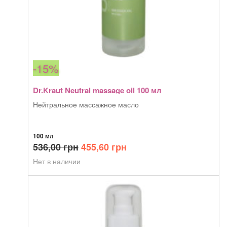
-15%
Dr.Kraut Neutral massage oil 100 мл
Нейтральное массажное масло
100 мл
Первоначальная
Текущая
536,00
грн
455,60
грн
цена
цена:
Нет в наличии
составляла
455,60 грн.
536,00 грн.