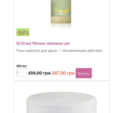
-50%
Dr.Kraut Shower shampoo gel
Гель-шампунь для душа — Увлажняющее действие
500 мл
Первоначальная
Текущая
Количество
494,00
грн
247,00
грн
Купить
товара
цена
цена:
Dr.Kraut
составляла
247,00 грн.
Shower
494,00 грн.
shampoo
gel