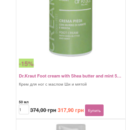
мл
-15%
Dr.Kraut Foot cream with Shea butter and mint 50 мл
Крем для ног с маслом Ши и мятой
50 мл
Первоначальная
Текущая
Количество
374,00
грн
317,90
грн
Купить
товара
цена
цена:
Dr.Kraut
составляла
317,90 грн.
Foot
374,00 грн.