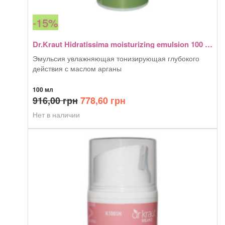
-15%
Dr.Kraut Hidratissima moisturizing emulsion 100 мл
Эмульсия увлажняющая тонизирующая глубокого
действия с маслом арганы
100 мл
Первоначальная
Текущая
916,00
грн
778,60
грн
цена
цена:
Нет в наличии
составляла
778,60 грн.
916,00 грн.