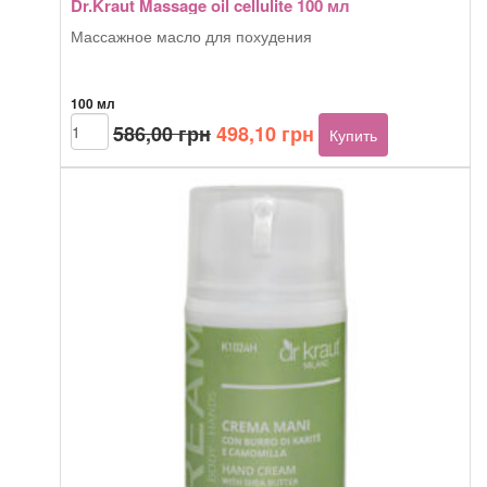
Dr.Kraut Massage oil cellulite 100 мл
Массажное масло для похудения
100 мл
Первоначальная
Текущая
Количество
586,00
грн
498,10
грн
Купить
товара
цена
цена:
Dr.Kraut
составляла
498,10 грн.
Massage
586,00 грн.
oil
cellulite
100
мл