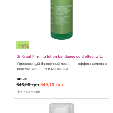
-15%
Dr.Kraut Firming lotion bandages cold effect with horse chestnut and menthol 100 мл
Укрепляющий бандажный лосьон — еффект холода с
конским каштаном и ментолом
100 мл
Первоначальная
Текущая
646,00
грн
549,10
грн
цена
цена:
Нет в наличии
составляла
549,10 грн.
646,00 грн.